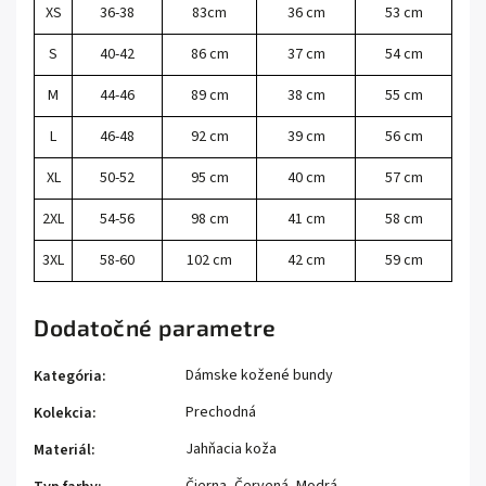
XS
36-38
83cm
36 cm
53 cm
S
40-42
86 cm
37 cm
54 cm
M
44-46
89 cm
38 cm
55 cm
L
46-48
92 cm
39 cm
56 cm
XL
50-52
95 cm
40 cm
57 cm
2XL
54-56
98 cm
41 cm
58 cm
3XL
58-60
102 cm
42 cm
59 cm
Dodatočné parametre
Dámske kožené bundy
Kategória
:
Prechodná
Kolekcia
:
Jahňacia koža
Materiál
:
Čierna, Červená, Modrá