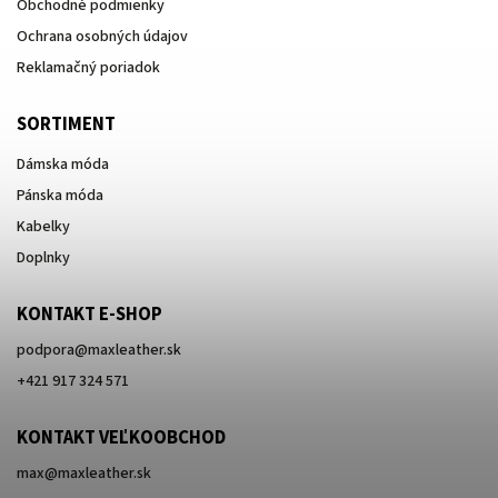
Obchodné podmienky
Ochrana osobných údajov
Reklamačný poriadok
SORTIMENT
Dámska móda
Pánska móda
Kabelky
Doplnky
KONTAKT E-SHOP
podpora
@
maxleather.sk
+421 917 324 571
KONTAKT VEĽKOOBCHOD
max@maxleather.sk