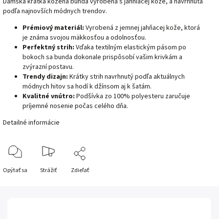
Dámska krátka kožená bunda vyrobená s jahniacej kože, a navrhnutá
podľa najnovších módnych trendov.
Prémiový materiál:
Vyrobená z jemnej jahňacej kože, ktorá
je známa svojou mäkkosťou a odolnosťou.
Perfektný strih:
Vďaka textilným elastickým pásom po
bokoch sa bunda dokonale prispôsobí vašim krivkám a
zvýrazní postavu.
Trendy dizajn:
Krátky strih navrhnutý podľa aktuálnych
módnych hitov sa hodí k džínsom aj k šatám.
Kvalitné vnútro:
Podšívka zo 100% polyesteru zaručuje
príjemné nosenie počas celého dňa.
Detailné informácie
Opýtať sa
Strážiť
Zdieľať