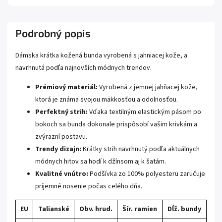
Podrobný popis
Dámska krátka kožená bunda vyrobená s jahniacej kože, a
navrhnutá podľa najnovších módnych trendov.
Prémiový materiál:
Vyrobená z jemnej jahňacej kože,
ktorá je známa svojou mäkkosťou a odolnosťou.
Perfektný strih:
Vďaka textilným elastickým pásom po
bokoch sa bunda dokonale prispôsobí vašim krivkám a
zvýrazní postavu.
Trendy dizajn:
Krátky strih navrhnutý podľa aktuálnych
módnych hitov sa hodí k džínsom aj k šatám.
Kvalitné vnútro:
Podšívka zo 100% polyesteru zaručuje
príjemné nosenie počas celého dňa.
EU
Talianské
Obv. hrud.
Šír. ramien
Dĺž. bundy