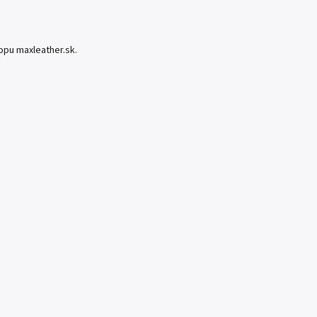
hopu
maxleather.sk
.