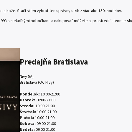
cej kože. Stačí si len vybrať ten správny strih z viac ako 150 modelov.
 1993 s niekoľkými pobočkami a nakupovať môžete aj prostredníctvom e-s
Predajňa Bratislava
Nivy 5A,
Bratislava (OC Nivy)
Pondelok:
10:00-21:00
Utorok:
10:00-21:00
Streda:
10:00-21:00
Štvrtok:
10:00-21:00
Piatok:
10:00-21:00
Sobota:
09:00-21:00
Nedeľa:
09:00-21:00