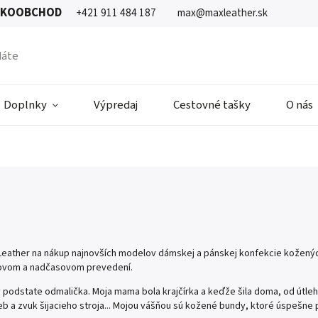
ĽKOOBCHOD
+421 911 484 187
max@maxleather.sk
Doplnky
Výpredaj
Cestovné tašky
O nás
l Leather na nákup najnovších modelov dámskej a pánskej konfekcie kožený
ýlovom a nadčasovom prevedení.
v podstate odmalička. Moja mama bola krajčírka a keďže šila doma, od útle
farieb a zvuk šijacieho stroja... Mojou vášňou sú kožené bundy, ktoré úspeš