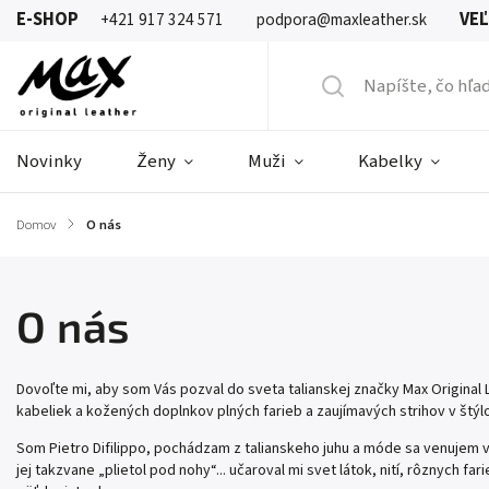
E-SHOP
VE
+421 917 324 571
podpora@maxleather.sk
Novinky
Ženy
Muži
Kabelky
Domov
/
O nás
O nás
Dovoľte mi, aby som Vás pozval do sveta talianskej značky Max Origina
kabeliek a kožených doplnkov plných farieb a zaujímavých strihov v št
Som Pietro Difilippo, pochádzam z talianskeho juhu a móde sa venujem 
jej takzvane „plietol pod nohy“... učaroval mi svet látok, nití, rôznych 