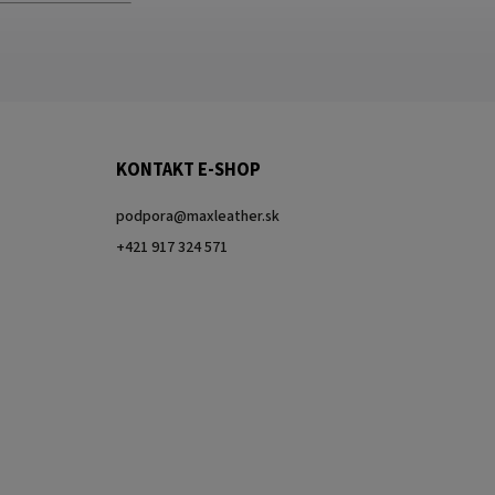
KONTAKT E-SHOP
podpora
@
maxleather.sk
+421 917 324 571