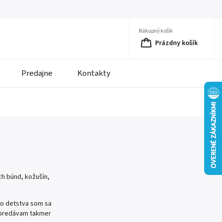
Nákupný košík
Prázdny košík
Predajne
Kontakty
ch búnd, kožušín,
ho detstva som sa
ne predávam takmer