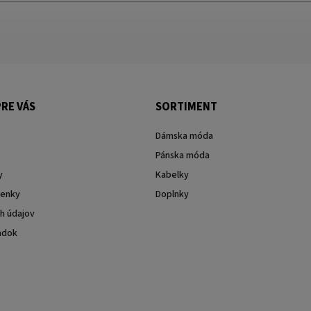
RE VÁS
SORTIMENT
Dámska móda
Pánska móda
y
Kabelky
enky
Doplnky
h údajov
adok