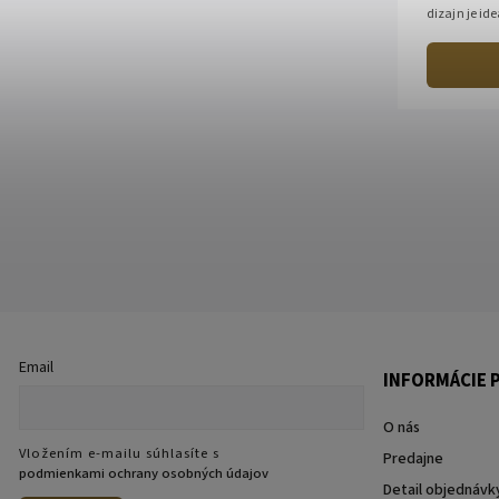
dizajn je id
mesta. Vlast
Email
INFORMÁCIE P
O nás
Vložením e-mailu súhlasíte s
Predajne
podmienkami ochrany osobných údajov
Detail objednávk