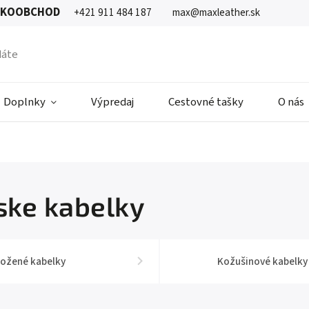
ĽKOOBCHOD
+421 911 484 187
max@maxleather.sk
Doplnky
Výpredaj
Cestovné tašky
O nás
ke kabelky
ožené kabelky
Kožušinové kabelky