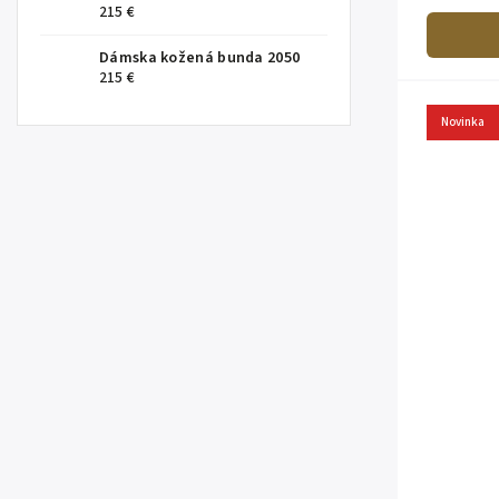
dizajnu a k
215 €
Dámska kožená bunda 2050
215 €
Novinka