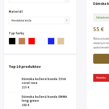
Dámska k
Materiál
Skladom
Hovädzia koža
3
55 €
Typ farby
Štýlová kože
ideálnym do
spoločenské p
mäkkej kože 
Top 10 produktov
Novinka
Dámska kožená bunda ZOIA
coral rose
215 €
Dámska kožená bunda EMMA
long green
160 €