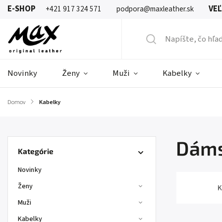
E-SHOP
VE
+421 917 324 571
podpora@maxleather.sk
Novinky
Ženy
Muži
Kabelky
Domov
/
Kabelky
Dáms
Kategórie
Novinky
Ženy
K
Muži
Kabelky