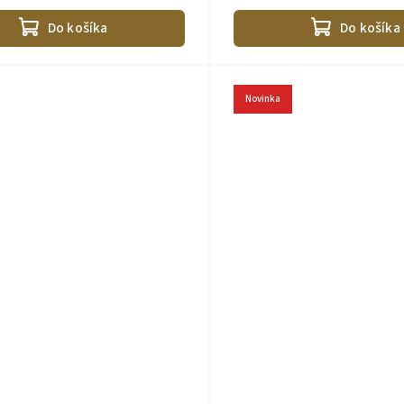
ompaktným rozmerom sa...
dizajnu a praktickému vnútornému.
Do košíka
Do košíka
Novinka