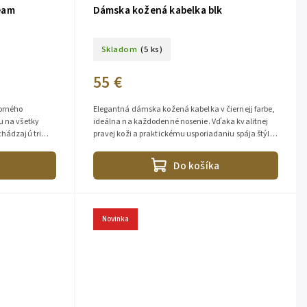
eam
Dámska kožená kabelka blk
Skladom
(5 ks)
55 €
orného
Elegantná dámska kožená kabelka v čiernejj farbe,
u na všetky
ideálna na každodenné nosenie. Vďaka kvalitnej
chádzajú tri
pravej koži a praktickému usporiadaniu spája štýl s
funkčnosťou....
Do košíka
Novinka