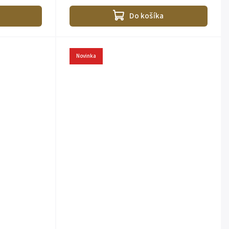
..
jednoducho zladíte s akýmkoľvek outfitom....
Do košíka
Novinka