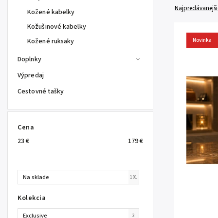
Najpredávanejši
Kožené kabelky
Kožušinové kabelky
Kožené ruksaky
Novinka
Doplnky
Výpredaj
Cestovné tašky
Cena
23
€
179
€
Na sklade
101
Kolekcia
Exclusive
3