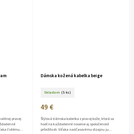
eam
Dámska kožená kabelka beige
Skladom
(5 ks)
49 €
alitnej pravej
Štýlová dámska kabelka z pravej kože, ktorá sa
každodenné
hodí na každodenné nosenie aj spoločenské
Vďaka čistému
príležitosti. Vďaka nadčasovému dizajnu ju