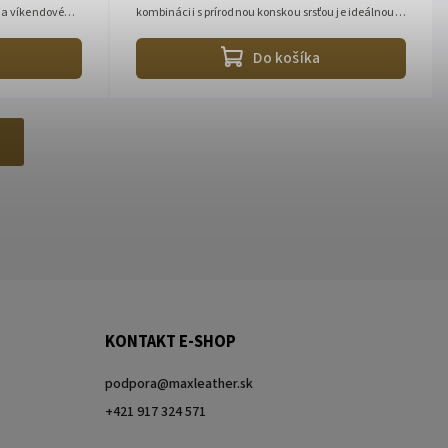
na víkendové
kombinácii s prírodnou konskou srsťou je ideálnou
voľbou na cestovanie, do...
Do košíka
KONTAKT E-SHOP
podpora
@
maxleather.sk
+421 917 324 571