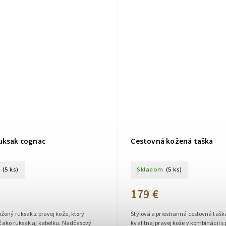
uksak cognac
Cestovná kožená taška
(5 ks)
Skladom
(5 ks)
179 €
žený ruksak z pravej kože, ktorý
Štýlová a priestranná cestovná tašk
ť ako ruksak aj kabelku. Nadčasový
kvalitnej pravej kože v kombinácii s