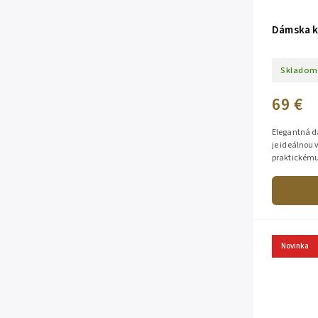
Dámska k
Skladom
69 €
Elegantná d
je ideálnou
praktickému
priestoru na
Novinka