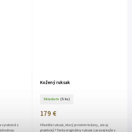
Kožený ruksak
Skladom
(5 ks)
179 €
a vyrobená z
Hľadáte ruksak, ktorý je nielen krásny, ale aj
 prírodnou
praktický? Tento originálny ruksak z pravej kože v