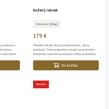
Kožený ruksak
Skladom
(5 ks)
179 €
a vyrobená z
Hľadáte ruksak, ktorý je nielen krásny, ale aj
 prírodnou
praktický? Tento originálny ruksak z pravej kože v
na víkendové
kombinácii s prírodnou konskou srsťou je ideálnou
voľbou na cestovanie, do...
Do košíka
Novinka