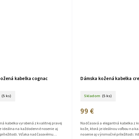
ožená kabelka cognac
Dámska kožená kabelka cr
(5 ks)
Skladom
(5 ks)
99 €
ná kabelka vyrobená z kvalitnej pravej
Nadčasová a elegantná kabelka z kv
je ideálna na každodenné nosenie aj
kože, ktorá je ideálnou voľbou na 
 príležitosti. Vďaka nadčasovému
nosenie aj výnimočné príležitosti. 