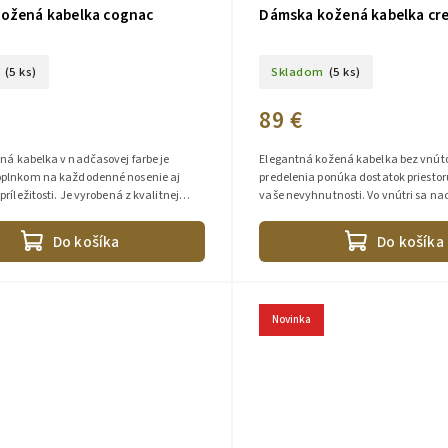
ožená kabelka cognac
Dámska kožená kabelka cr
(5 ks)
Skladom
(5 ks)
89 €
ná kabelka v nadčasovej farbe je
Elegantná kožená kabelka bez vnút
plnkom na každodenné nosenie aj
predelenia ponúka dostatok priestor
ríležitosti. Je vyrobená z kvalitnej
vaše nevyhnutnosti. Vo vnútri sa na
a ponúka praktické využitie...
malé vrecká, z ktorých jedno je...
Do košíka
Do košíka
Novinka