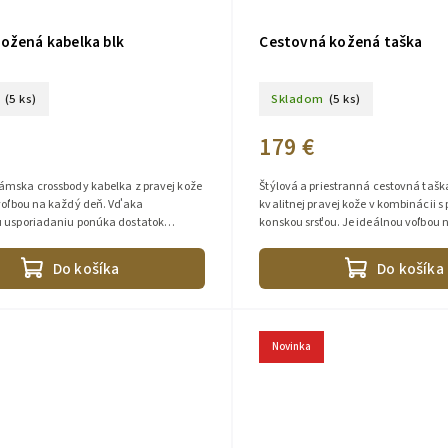
ožená kabelka blk
Cestovná kožená taška
(5 ks)
Skladom
(5 ks)
179 €
ámska crossbody kabelka z pravej kože
Štýlová a priestranná cestovná tašk
 voľbou na každý deň. Vďaka
kvalitnej pravej kože v kombinácii s
 usporiadaniu ponúka dostatok
konskou srsťou. Je ideálnou voľbou 
 všetky vaše nevyhnutnosti, pričom...
pobyty, služobné cesty aj...
Do košíka
Do košíka
Novinka