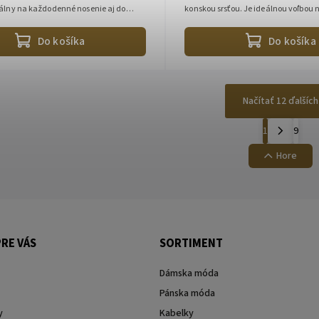
eálny na každodenné nosenie aj do
konskou srsťou. Je ideálnou voľbou 
nosti:• Možnosť...
pobyty, služobné cesty aj...
Do košíka
Do košíka
Načítať 12 ďalších
1
9
Hore
RE VÁS
SORTIMENT
Dámska móda
Pánska móda
y
Kabelky