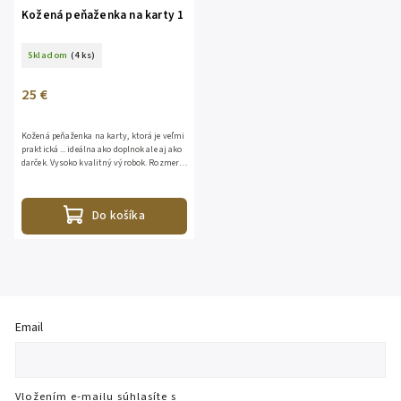
Kožená peňaženka na karty 1
Skladom
(4 ks)
25 €
Kožená peňaženka na karty, ktorá je veľmi
praktická ... ideálna ako doplnok ale aj ako
darček. Vysoko kvalitný výrobok. Rozmer:
VxD 9x7
Do košíka
Email
Vložením e-mailu súhlasíte s