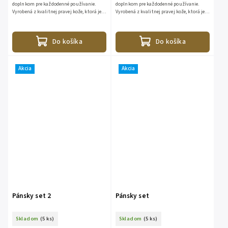
doplnkom pre každodenné používanie.
doplnkom pre každodenné používanie.
Vyrobená z kvalitnej pravej kože, ktorá je
Vyrobená z kvalitnej pravej kože, ktorá je
príjemná na dotyk, odolná voči
príjemná na dotyk, odolná voči
opotrebovaniu a časom získava...
opotrebovaniu a časom získava...
Do košíka
Do košíka
Akcia
Akcia
Pánsky set 2
Pánsky set
Skladom
(5 ks)
Skladom
(5 ks)