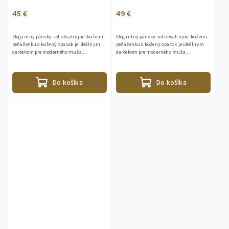
45 €
49 €
Elegantný pánsky set obsahujúci koženú
Elegantný pánsky set obsahujúci koženú
peňaženku a kožený opasok je ideálnym
peňaženku a kožený opasok je ideálnym
darčekom pre moderného muža.
darčekom pre moderného muža.
Nadčasový dizajn, kvalitné spracovanie a
Nadčasový dizajn, kvalitné spracovanie a
praktické využitie...
praktické využitie...
Do košíka
Do košíka