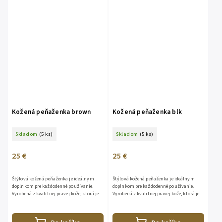
Kožená peňaženka brown
Kožená peňaženka blk
Skladom
(5 ks)
Skladom
(5 ks)
25 €
25 €
Štýlová kožená peňaženka je ideálnym
Štýlová kožená peňaženka je ideálnym
doplnkom pre každodenné používanie.
doplnkom pre každodenné používanie.
Vyrobená z kvalitnej pravej kože, ktorá je
Vyrobená z kvalitnej pravej kože, ktorá je
príjemná na dotyk, odolná voči
príjemná na dotyk, odolná voči
opotrebovaniu a časom získava...
opotrebovaniu a časom získava...