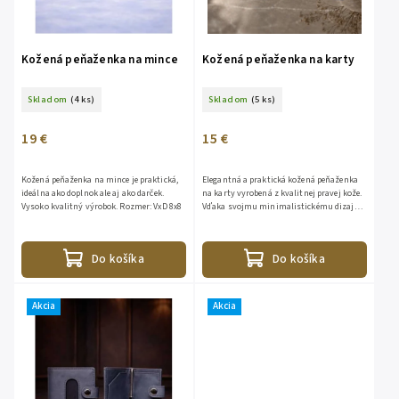
Kožená peňaženka na mince
Kožená peňaženka na karty
Skladom
(4 ks)
Skladom
(5 ks)
19 €
15 €
Kožená peňaženka na mince je praktická,
Elegantná a praktická kožená peňaženka
ideálna ako doplnok ale aj ako darček.
na karty vyrobená z kvalitnej pravej kože.
Vysoko kvalitný výrobok. Rozmer: VxD 8x8
Vďaka svojmu minimalistickému dizajnu
je ideálna na každodenné nosenie. Ponúka
dostatok...
Do košíka
Do košíka
Akcia
Akcia