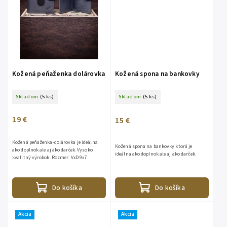
Kožená peňaženka dolárovka
Kožená spona na bankovky
Skladom
(5 ks)
Skladom
(5 ks)
19 €
15 €
Kožená peňaženka-dolárovka je ideálna
Kožená spona na bankovky ktorá je
ako doplnok ale aj ako darček. Vysoko
ideálna ako doplnok ale aj ako darček.
kvalitný výrobok. Rozmer: VxD 9x7
Do košíka
Do košíka
Akcia
Akcia