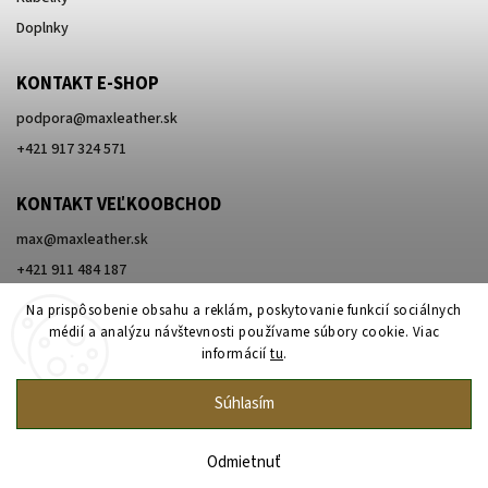
Doplnky
KONTAKT E-SHOP
podpora
@
maxleather.sk
+421 917 324 571
KONTAKT VEĽKOOBCHOD
max@maxleather.sk
+421 911 484 187
Na prispôsobenie obsahu a reklám, poskytovanie funkcií sociálnych
médií a analýzu návštevnosti používame súbory cookie. Viac
informácií
tu
.
Súhlasím
Copyright 2026
Max Original Leather
. Všetky práva vyhradené.
Upraviť nastavenie cookies
Odmietnuť
Vytvořil
Shoptet
| Design
Shoptak.cz