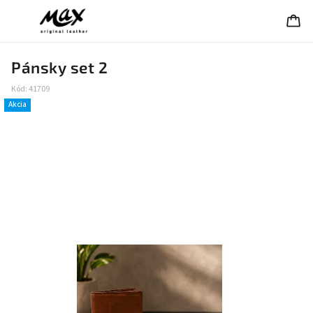
Pánsky set 2
Kód:
41709
Akcia