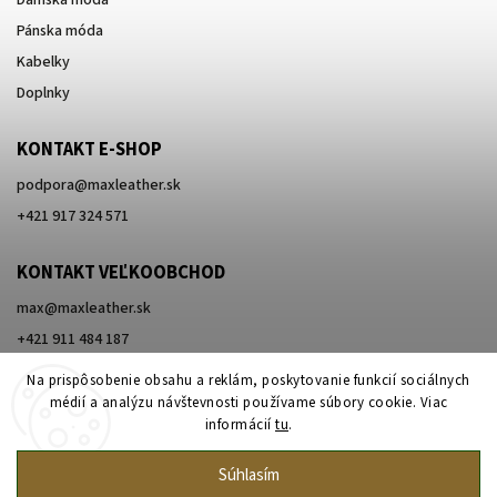
Dámska móda
Pánska móda
Kabelky
Doplnky
KONTAKT E-SHOP
podpora
@
maxleather.sk
+421 917 324 571
KONTAKT VEĽKOOBCHOD
max@maxleather.sk
+421 911 484 187
Na prispôsobenie obsahu a reklám, poskytovanie funkcií sociálnych
médií a analýzu návštevnosti používame súbory cookie. Viac
informácií
tu
.
Súhlasím