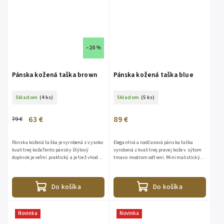
–20 %
Pánska kožená taška brown
Pánska kožená taška blue
Skladom
(4 ks)
Skladom
(5 ks)
63 €
89 €
79 €
Pánska kožená taška je vyrobená z vysoko
Elegantná a nadčasová pánska taška
kvalitnej kože.Tento pánsky štýlový
vyrobená z kvalitnej pravej kože v sýtom
doplnok je veľmi praktický a je tiež vhodný
tmavo modrom odtieni. Minimalistický
ako dokonalý darček.Rozmer: VxDxŠ
dizajn podčiarkuje prirodzenú kresbu
27x22x4ccaVrecká: 2x...
kože, precízne prešívanie a...
Do košíka
Do košíka
Novinka
Novinka