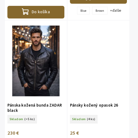
+ ďalšie
Blue
Brown
Do košíka
Pánska kožená bunda ZADAR
Pánsky kožený opasok 26
black
Skladom
(>5 ks)
Skladom
(4 ks)
230 €
25 €