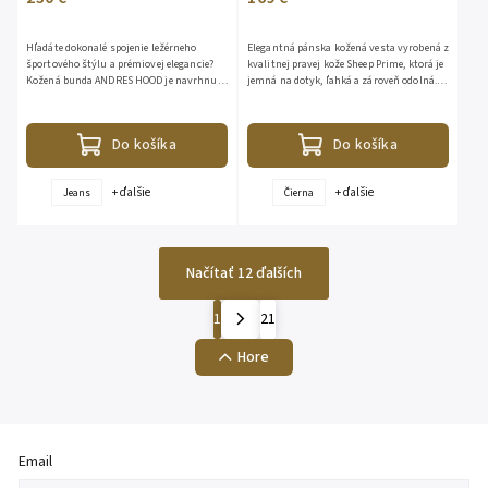
Hľadáte dokonalé spojenie ležérneho
Elegantná pánska kožená vesta vyrobená z
športového štýlu a prémiovej elegancie?
kvalitnej pravej kože Sheep Prime, ktorá je
Kožená bunda ANDRES HOOD je navrhnutá
jemná na dotyk, ľahká a zároveň odolná.
pre mužov, ktorí chcú vyzerať štýlovo a
Nadčasový minimalistický dizajn sa
zároveň sa cítiť...
ľahko kombinuje s...
Do košíka
Do košíka
+ ďalšie
+ ďalšie
Jeans
Čierna
Načítať 12 ďalších
1
21
Hore
Email