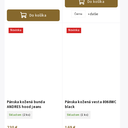
robia ideálneho spoločníka do...
Do košíka
+ ďalšie
Čierna
Do košíka
Novinka
Novinka
Pánska kožená bunda
Pánska kožená vesta 8068WC
ANDRES hood jeans
black
Skladom
(2 ks)
Skladom
(1 ks)
230 €
169 €