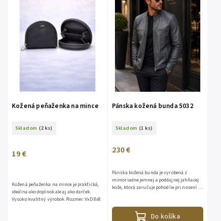
Kožená peňaženka na mince
Pánska kožená bunda 5032
Skladom
(2 ks)
Skladom
(1 ks)
230 €
19 €
Pánska kožená bunda je vyrobená z
mimoriadne jemnej a poddajnej jahňacej
Kožená peňaženka na mince je praktická,
kože, ktorá zaručuje pohodlie pri nosení a
ideálna ako doplnok ale aj ako darček.
vysokú odolnosť. Štýlový dizajn: Moderný
Vysoko kvalitný výrobok. Rozmer: VxD 8x8
vzhľad...
Do košíka