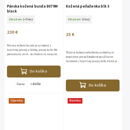
Pánska kožená bunda 8079M
Kožená peňaženka blk 3
black
Skladom
(>5 ks)
Skladom
(3 ks)
230 €
25 €
Pánska kožená bunda je vyrobená z
kvalitnej jemnej a ľahkej pravej kože. Má
Štýlová kožená peňaženka je ideálnym
jednoduchý strih. Je vhodná na nosenie v
doplnkom pre každodenné používanie.
jarnom i jesennom období. Vďaka
Vyrobená z kvalitnej pravej kože, ktorá je
neutrálnej farbe sa vám táto...
príjemná na dotyk, odolná voči
opotrebovaniu a časom získava...
Do košíka
+ ďalšie
Čierna
Do košíka
Výpredaj
Novinka