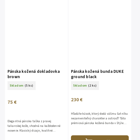
Pánska kožená dokladovka
Pánska kožená bunda DUKE
brown
ground black
Skladom
(5 ks)
Skladom
(2 ks)
230 €
75 €
Hľadáte kúsok, ktorý dodá vášmu šatníku
nezameniteľný charakter a ostrosť? Táto
Elegantná pánska taška z pravej
prémiová pánska kožená bunda v štýle
talianskej kože, vhodná na každodenné
"krivák" kombinuje ikonický motorkársky
nosenie. Klasický dizajn, kvalitné
dizajn s maximálnym...
spracovanie a praktické usporiadanie z nej