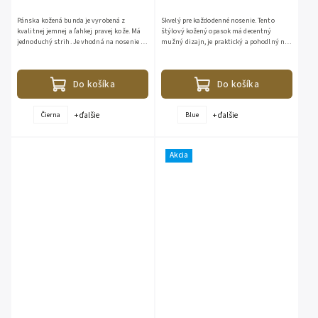
Pánska kožená bunda je vyrobená z
Skvelý pre každodenné nosenie. Tento
kvalitnej jemnej a ľahkej pravej kože. Má
štýlový kožený opasok má decentný
jednoduchý strih. Je vhodná na nosenie v
mužný dizajn, je praktický a pohodlný na
jarnom i jesennom období. Vďaka
nosenie. Vďaka jeho jednoduchosti sa vám
neutrálnej farbe sa vám táto...
bude veľmi ľahko...
Do košíka
Do košíka
+ ďalšie
+ ďalšie
Čierna
Blue
Akcia