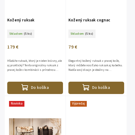
Kožený ruksak
Kožený ruksak cognac
Skladom
(5 ks)
Skladom
(5 ks)
179 €
79 €
Hľadáte ruksak, ktorý je nielen krásny, ale
Elegantný kožený ruksak z pravej kože,
aj praktický? Tento originálny ruksak z
ktorý môžete nosiť ako ruksak aj kabelku.
pravej kože v kombinácii s prírodnou
Nadčasový dizajn je ideálny na
konskou srsťou je ideálnou voľbou na
každodenné nosenie aj do mesta.
cestovanie, do...
Vlastnosti:• Možnosť...
Do košíka
Do košíka
Novinka
Výpredaj