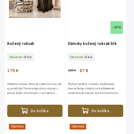
–20 %
Kožený ruksak
Dámsky kožený ruksak blk
Skladom
(5 ks)
Skladom
(5 ks)
179 €
87 €
109 €
Hľadáte ruksak, ktorý je nielen krásny, ale
Štýlový kožený ruksak v nadčasovej
aj praktický? Tento originálny ruksak z
čiernej farbe, vhodný na každodenné
pravej kože v kombinácii s prírodnou
nosenie aj do mesta. Vyniká kvalitným
konskou srsťou je ideálnou voľbou na
spracovaním, moderným dizajnom a
cestovanie, do...
praktickým vnútorným usporiadaním....
Do košíka
Do košíka
Výpredaj
Výpredaj