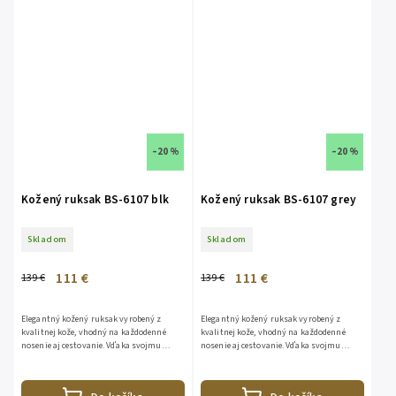
–20 %
–20 %
Kožený ruksak BS-6107 blk
Kožený ruksak BS-6107 grey
Skladom
Skladom
111 €
111 €
139 €
139 €
Elegantný kožený ruksak vyrobený z
Elegantný kožený ruksak vyrobený z
kvalitnej kože, vhodný na každodenné
kvalitnej kože, vhodný na každodenné
nosenie aj cestovanie. Vďaka svojmu
nosenie aj cestovanie. Vďaka svojmu
nadčasovému dizajnu sa hodí ku každému
nadčasovému dizajnu sa hodí ku každému
outfitu. Ruksak ponúka...
outfitu. Ruksak ponúka...