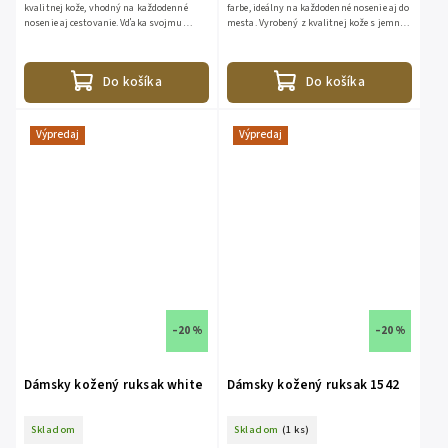
kvalitnej kože, vhodný na každodenné
farbe, ideálny na každodenné nosenie aj do
nosenie aj cestovanie. Vďaka svojmu
mesta. Vyrobený z kvalitnej kože s jemnou
nadčasovému dizajnu sa hodí ku každému
štruktúrou, ktorá pôsobí luxusne a
outfitu. Ruksak ponúka...
zároveň je...
Do košíka
Do košíka
Výpredaj
Výpredaj
–20 %
–20 %
Dámsky kožený ruksak white
Dámsky kožený ruksak 1542
Skladom
Skladom
(1 ks)