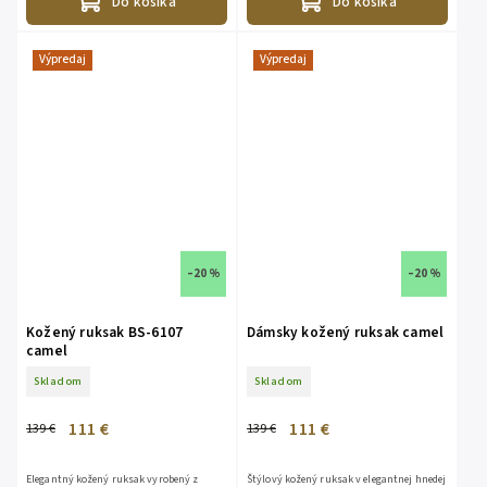
Do košíka
Do košíka
Výpredaj
Výpredaj
–20 %
–20 %
Kožený ruksak BS-6107
Dámsky kožený ruksak camel
camel
Skladom
Skladom
111 €
111 €
139 €
139 €
Elegantný kožený ruksak vyrobený z
Štýlový kožený ruksak v elegantnej hnedej