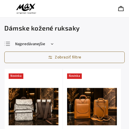
Dámske kožené ruksaky
Najpredávanejšie
Najlacnejšie
Najdrahšie
Abecedne
Novinka
Novinka