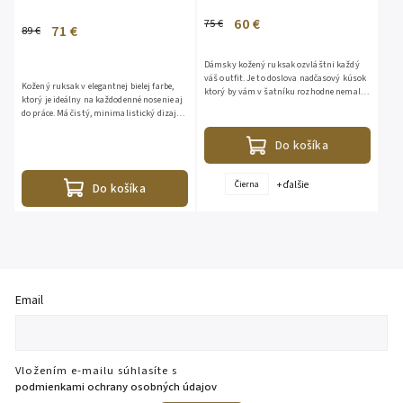
60 €
75 €
71 €
89 €
Dámsky kožený ruksak ozvláštni každý
váš outfit. Je to doslova nadčasový kúsok
Kožený ruksak v elegantnej bielej farbe,
ktorý by vám v šatníku rozhodne nemal
ktorý je ideálny na každodenné nosenie aj
chýbať. Vyrobené v Taliansku. Rozmery:
do práce. Má čistý, minimalistický dizajn
VxDxŠ 27x27x12...
s praktickým predným vreckom na patent,
vhodným na...
Do košíka
+ ďalšie
Čierna
Do košíka
Email
Vložením e-mailu súhlasíte s
podmienkami ochrany osobných údajov