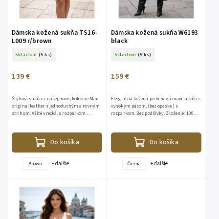
Dámska kožená sukňa TS16-
Dámska kožená sukňa W6193
L009 r/brown
black
Skladom
(5 ks)
Skladom
(5 ks)
139 €
159 €
Štýlová sukňa z našej novej kolekcie Max
Elegantná kožená priliehavá maxi sukňa s
original leather s jednoduchým a rovným
vysokým pásom, (bez opasku) s
strihom. Všité vrecká, s rozparkom.
rozparkom. Bez podšívky. Zloženie: 100%
Dostupná vo farbe black, brown, red,
koža sheep bravo.
cream. Zloženie: 100%...
Do košíka
Do košíka
+ ďalšie
+ ďalšie
Brown
Čierna