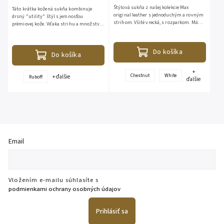
Štýlová sukňa z našej kolekcie Max
Táto krátka kožená sukňa kombinuje
original leather s jednoduchým a rovným
drsný "utility" štýl s jemnosťou
strihom. Všité vrecká, s rozparkom. Má
prémiovej kože. Vďaka strihu a množstvu
sťahovaciu koženú šnúrku. Dostupná vo
vreciek pôsobí moderne a mierne športovo.
farbe gaštan, white. Bez...
Materiál (Sheep Veg):...
Do košíka
Do košíka
+
Chestnut
White
+ ďalšie
Ruboff
ďalšie
Email
Vložením e-mailu súhlasíte s
podmienkami ochrany osobných údajov
Prihlásiť sa