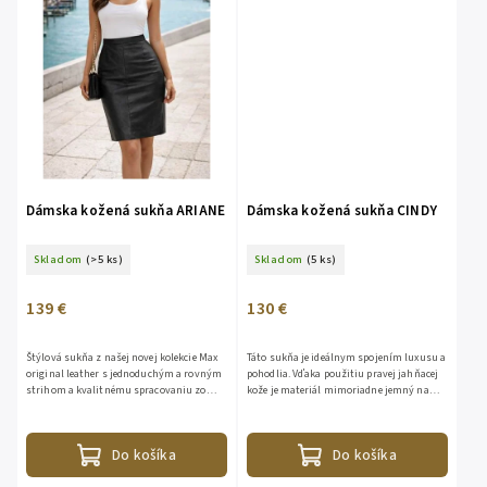
Dámska kožená sukňa ARIANE
Dámska kožená sukňa CINDY
Skladom
(>5 ks)
Skladom
(5 ks)
139 €
130 €
Štýlová sukňa z našej novej kolekcie Max
Táto sukňa je ideálnym spojením luxusu a
original leather s jednoduchým a rovným
pohodlia. Vďaka použitiu pravej jahňacej
strihom a kvalitnému spracovaniu zo
kože je materiál mimoriadne jemný na
100% pravej kože pôsobí elegantne a
dotyk, poddajný a prirodzene sa prispôsobí
nadčasovo. Paktické...
postave....
Do košíka
Do košíka