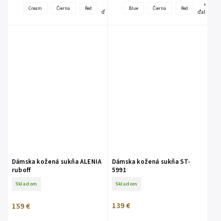
+
+
Cream
Čierna
Red
Blue
Čierna
Red
ďalšie
ďalšie
Dámska kožená sukňa ALENIA
Dámska kožená sukňa ST-
ruboff
5991
Skladom
Skladom
139 €
159 €