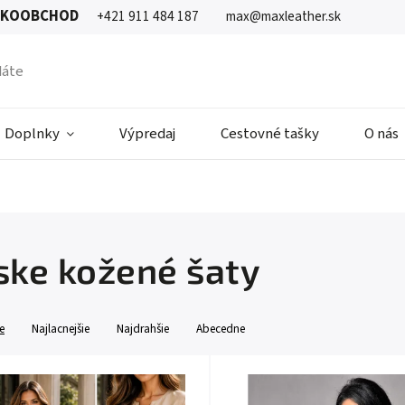
ĽKOOBCHOD
+421 911 484 187
max@maxleather.sk
Doplnky
Výpredaj
Cestovné tašky
O nás
ke kožené šaty
e
Najlacnejšie
Najdrahšie
Abecedne