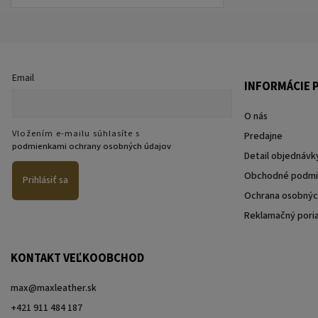
Email
INFORMÁCIE P
O nás
Vložením e-mailu súhlasíte s
Predajne
podmienkami ochrany osobných údajov
Detail objednávk
Obchodné podmi
Prihlásiť sa
Ochrana osobnýc
Reklamačný pori
KONTAKT VEĽKOOBCHOD
max@maxleather.sk
+421 911 484 187