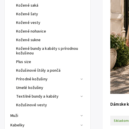
Kožené saká
Kožené šaty
Kožené vesty
Kožené nohavice
Kožené sukne
Kožené bundy a kabáty s prírodnou
kožušinou
Plus size
Kožušinové štóly a pončá
Prírodné kožušiny
Umelé kožušiny
Textilné bundy a kabáty
Dámske k
Kožušinové vesty
Muži
Skladom
Kabelky