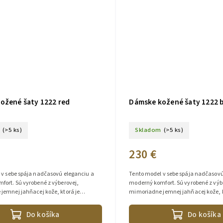
ožené šaty 1222 red
Dámske kožené šaty 1222 b
(>5 ks)
Skladom
(>5 ks)
230 €
 v sebe spája nadčasovú eleganciu a
Tento model v sebe spája nadčasovú
fort. Sú vyrobené z výberovej,
moderný komfort. Sú vyrobené z výb
jemnej jahňacej kože, ktorá je
mimoriadne jemnej jahňacej kože, k
dotyk a pôsobí luxusne. Vďaka...
príjemná na dotyk a pôsobí luxusne.
Do košíka
Do košíka