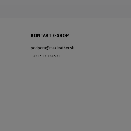
KONTAKT E-SHOP
podpora
@
maxleather.sk
+421 917 324 571