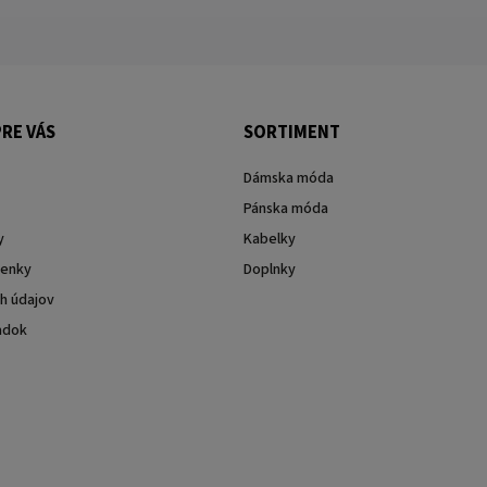
RE VÁS
SORTIMENT
Dámska móda
Pánska móda
y
Kabelky
enky
Doplnky
h údajov
adok