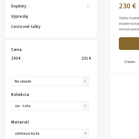
230 €
Doplnky
Výpredaj
Tento model
moderný kom
Cestovné tašky
mimoriadne 
príjemná na 
Cena
230
€
231
€
Cream
Na sklade
5
Kolekcia
Jar - Leto
3
Materiál
Jahňacia koža
4