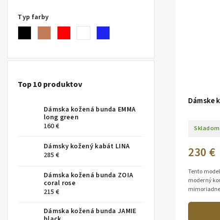
Typ farby
Top 10 produktov
Dámske k
Dámska kožená bunda EMMA
long green
160 €
Skladom
Dámsky kožený kabát LINA
230 €
285 €
Tento model
Dámska kožená bunda ZOIA
moderný kom
coral rose
mimoriadne 
215 €
príjemná na 
Dámska kožená bunda JAMIE
black