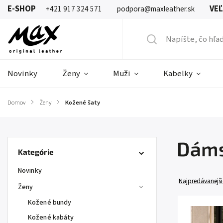
E-SHOP
VE
+421 917 324 571
podpora@maxleather.sk
Novinky
Ženy
Muži
Kabelky
Domov
/
Ženy
/
Kožené šaty
Dáms
Kategórie
Novinky
Najpredávanejši
Ženy
Kožené bundy
Kožené kabáty