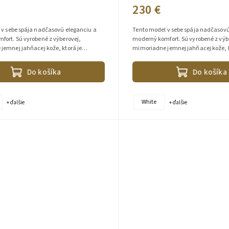
230 €
 v sebe spája nadčasovú eleganciu a
Tento model v sebe spája nadčasovú
fort. Sú vyrobené z výberovej,
moderný komfort. Sú vyrobené z výb
jemnej jahňacej kože, ktorá je
mimoriadne jemnej jahňacej kože, k
dotyk a pôsobí luxusne. Vďaka...
príjemná na dotyk a pôsobí luxusne.
Do košíka
Do košíka
White
+ ďalšie
+ ďalšie