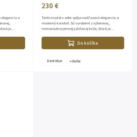
230 €
 eleganciu a
Tento model v sebe spája nadčasovú eleganciu a
erovej,
moderný komfort. Sú vyrobené z výberovej,
torá je
mimoriadne jemnej jahňacej kože, ktorá je
 Vďaka...
príjemná na dotyk a pôsobí luxusne. Vďaka...
Do košíka
Dark blue
+ ďalšie