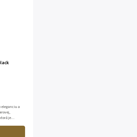
lack
 eleganciu a
erovej,
torá je
 Vďaka...