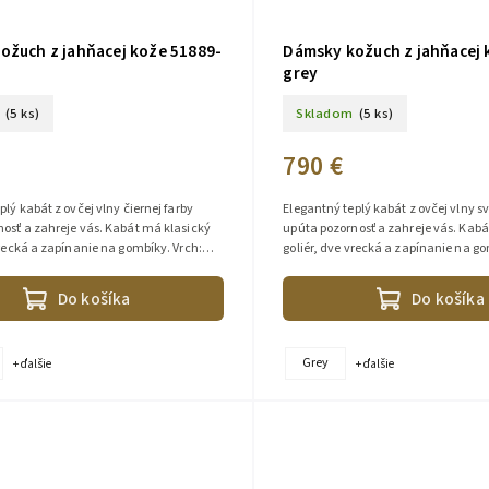
ožuch z jahňacej kože 51889-
Dámsky kožuch z jahňacej 
grey
(5 ks)
Skladom
(5 ks)
790 €
plý kabát z ovčej vlny čiernej farby
Elegantný teplý kabát z ovčej vlny sv
osť a zahreje vás. Kabát má klasický
upúta pozornosť a zahreje vás. Kabá
vrecká a zapínanie na gombíky. Vrch:
goliér, dve vrecká a zapínanie na go
in (jahňacia...
100% lambskin (jahňacia...
Do košíka
Do košíka
Grey
+ ďalšie
+ ďalšie