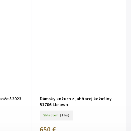
kože 52023
Dámsky kožuch z jahňacej kožušiny
51706 l.brown
Skladom
(1 ks)
650 €