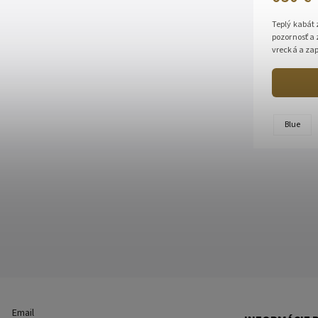
Teplý kabát 
pozornosť a
vrecká a zap
(jahňacia ko
Blue
Email