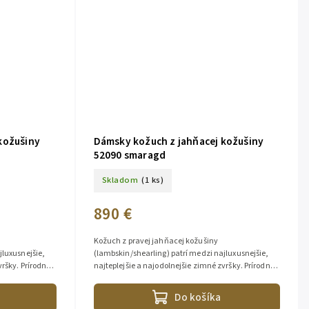
kožušiny
Dámsky kožuch z jahňacej kožušiny
52090 smaragd
Skladom
(1 ks)
890 €
Kožuch z pravej jahňacej kožušiny
jluxusnejšie,
(lambskin/shearling) patrí medzi najluxusnejšie,
vršky. Prírodná
najteplejšie a najodolnejšie zimné zvršky. Prírodná
jahňacina dokonale izoluje teplo,...
Do košíka