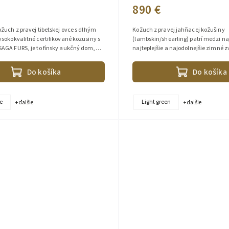
890 €
žuch z pravej tibetskej ovce s dlhým
Kožuch z pravej jahňacej kožušiny
sokokvalitné certifikované kozusiny s
(lambskin/shearling) patrí medzi na
AGA FURS, je to fínsky aukčný dom,
najteplejšie a najodolnejšie zimné z
 vysoko kvalitné...
jahňacina dokonale izoluje teplo, reg
Do košíka
Do košíka
e
Light green
+ ďalšie
+ ďalšie