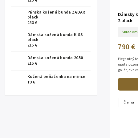
215 €
Pánska kožená bunda ZADAR
Dámsky k
black
2 black
230 €
Skladom
Dámska kožená bunda KISS
black
790 €
215 €
Dámska kožená bunda 2050
Elegantný te
215 €
upúta pozorn
goliér, dve 
100% lambsk
Kožená peňaženka na mince
19 €
Čierna