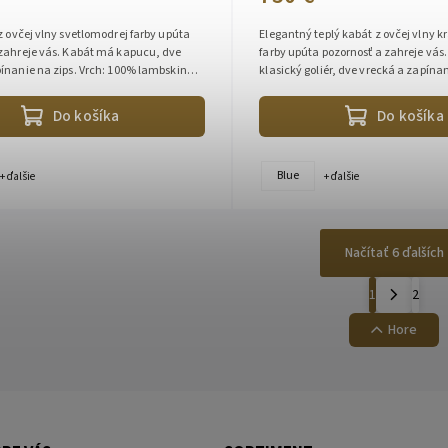
z ovčej vlny svetlomodrej farby upúta
Elegantný teplý kabát z ovčej vlny k
 zahreje vás. Kabát má kapucu, dve
farby upúta pozornosť a zahreje vás
ínanie na zips. Vrch: 100% lambskin
klasický goliér, dve vrecká a zapína
žušina). Podšívka:...
Vrch: 100% lambskin...
Do košíka
Do košíka
Blue
+ ďalšie
+ ďalšie
Načítať 6 ďalších
1
2
Hore