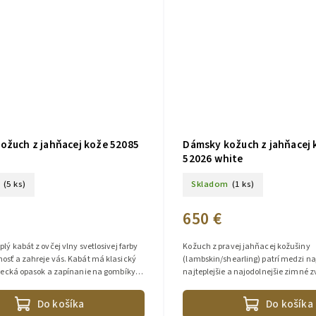
ožuch z jahňacej kože 52085
Dámsky kožuch z jahňacej 
52026 white
(5 ks)
Skladom
(1 ks)
650 €
plý kabát z ovčej vlny svetlosivej farby
Kožuch z pravej jahňacej kožušiny
osť a zahreje vás. Kabát má klasický
(lambskin/shearling) patrí medzi na
vrecká opasok a zapínanie na gombíky.
najteplejšie a najodolnejšie zimné z
ambskin...
jahňacina dokonale izoluje teplo,...
Do košíka
Do košíka