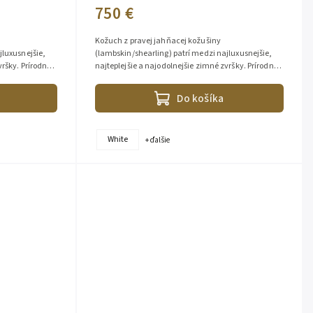
750 €
Kožuch z pravej jahňacej kožušiny
jluxusnejšie,
(lambskin/shearling) patrí medzi najluxusnejšie,
vršky. Prírodná
najteplejšie a najodolnejšie zimné zvršky. Prírodná
uluje...
jahňacina dokonale izoluje teplo, reguluje...
Do košíka
White
+ ďalšie