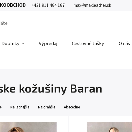
ĽKOOBCHOD
+421 911 484 187
max@maxleather.sk
Doplnky
Výpredaj
Cestovné tašky
O nás
ke kožušiny Baran
e
Najlacnejšie
Najdrahšie
Abecedne