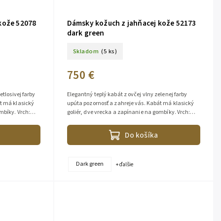
kože 52078
Dámsky kožuch z jahňacej kože 52173
dark green
Skladom
(5 ks)
750 €
etlosivej farby
Elegantný teplý kabát z ovčej vlny zelenej farby
t má klasický
upúta pozornosť a zahreje vás. Kabát má klasický
mbíky. Vrch:
goliér, dve vrecka a zapínanie na gombíky. Vrch:
100% lambskin (jahňacia...
Do košíka
Dark green
+ ďalšie