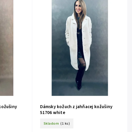
kožušiny
Dámsky kožuch z jahňacej kožušiny
51706 white
Skladom
(1 ks)