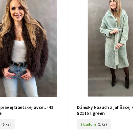
pravej tibetskej ovce J-41
Dámsky kožuch z jahňacej 
e
52115 l.green
(5 ks)
Skladom
(1 ks)