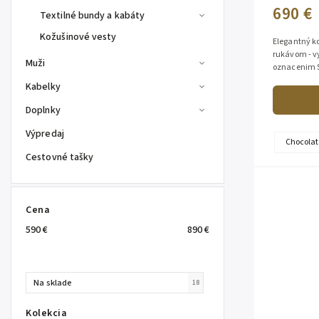
690 €
Textilné bundy a kabáty
Kožušinové vesty
Elegantný ko
rukávom - vy
Muži
oznacenim S
ktorý ponuka
Kabelky
Doplnky
Výpredaj
Chocolat
Cestovné tašky
Cena
590
€
890
€
Na sklade
18
Kolekcia