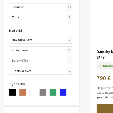
Exclusive
10
Zima
8
Materiál
Hovädzia koža
1
Koža baran
13
Dámsky k
grey
Baran+líška
1
Skladom
Tibetská ovca
1
790 €
Typ farby
Elegantný te
upúta pozorn
goliér, dve 
Vrch: 100% l