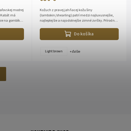
raľovskej modrej
Kožuch z pravej jahňacej kožušiny
. Kabát má
(lambskin/shearling) patrí medzi najluxusnejšie,
nie na gombíky.
najteplejšie a najodolnejšie zimné zvršky. Prírodná
jahňacina dokonale izoluje teplo,...
Do košíka
Light brown
+ ďalšie