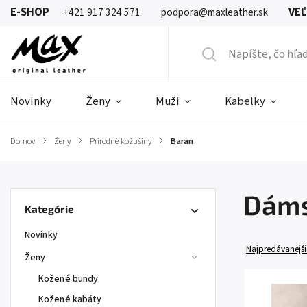
E-SHOP
VE
+421 917 324 571
podpora@maxleather.sk
Novinky
Ženy
Muži
Kabelky
Domov
/
Ženy
/
Prírodné kožušiny
/
Baran
Dáms
Kategórie
Novinky
Najpredávanejši
Ženy
Kožené bundy
Kožené kabáty