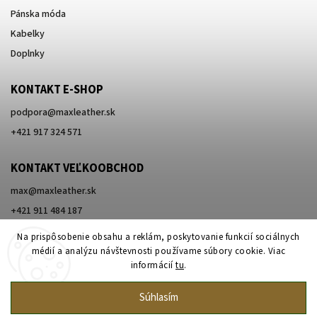
Pánska móda
Kabelky
Doplnky
KONTAKT E-SHOP
podpora
@
maxleather.sk
+421 917 324 571
KONTAKT VEĽKOOBCHOD
max@maxleather.sk
+421 911 484 187
Na prispôsobenie obsahu a reklám, poskytovanie funkcií sociálnych
médií a analýzu návštevnosti používame súbory cookie. Viac
informácií
tu
.
Súhlasím
Copyright 2026
Max Original Leather
. Všetky práva vyhradené.