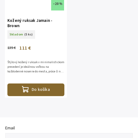
–20 %
Kožený ruksak Jamain -
Brown
Skladom
(5 ks)
111 €
139 €
Štýlový kožený ruksak v minimalistickom
prevedení je ideálnou voľbou na
každodenné nosenie do mesta, práce či na
kratšie výlety. Vyrobený z kvalitnej pravej
kože, ktorá časom...
Do košíka
Email