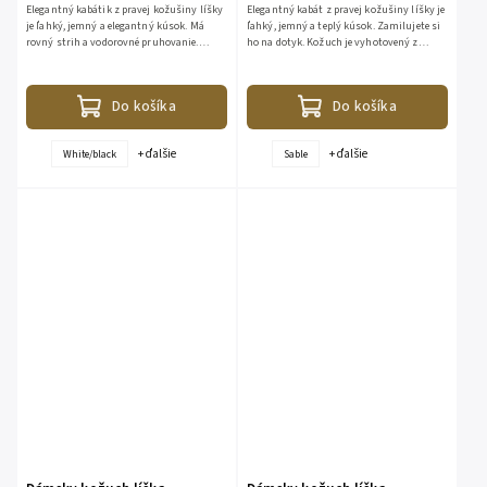
Elegantný kabátik z pravej kožušiny líšky
Elegantný kabát z pravej kožušiny líšky je
je ľahký, jemný a elegantný kúsok. Má
ľahký, jemný a teplý kúsok. Zamilujete si
rovný strih a vodorovné pruhovanie.
ho na dotyk. Kožuch je vyhotovený z
Vnútro kabátika je vypracované kvalitnou
pravej kožušiny líšky s vodorovným
podšívkou -100%...
pruhovaním. Vlas...
Do košíka
Do košíka
+ ďalšie
+ ďalšie
White/black
Sable