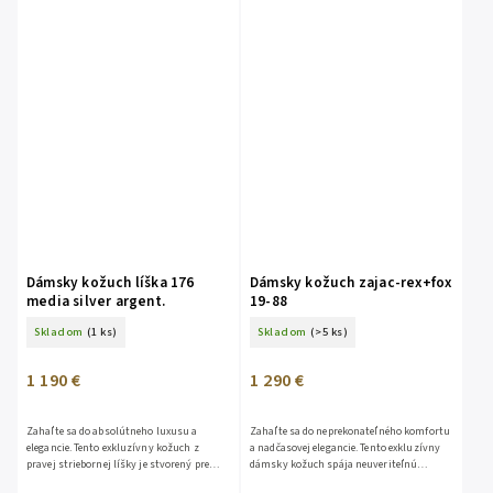
Dámsky kožuch líška 176
Dámsky kožuch zajac-rex+fox
media silver argent.
19-88
Skladom
(1 ks)
Skladom
(>5 ks)
1 190 €
1 290 €
Zahaľte sa do absolútneho luxusu a
Zahaľte sa do neprekonateľného komfortu
elegancie. Tento exkluzívny kožuch z
a nadčasovej elegancie. Tento exkluzívny
pravej striebornej líšky je stvorený pre
dámsky kožuch spája neuveriteľnú
ženy, ktoré chcú vyniknúť a dopriať si
jemnosť pravého králika Rexa s noblesným