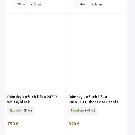
+ ďalšie
+ ďalšie
White
Silver
Dámsky kožuch líška 247FX
Dámsky kožuch líška
white/black
RAINETTE short dark sable
Skladom
(5 ks)
Skladom
(>5 ks)
750 €
820 €