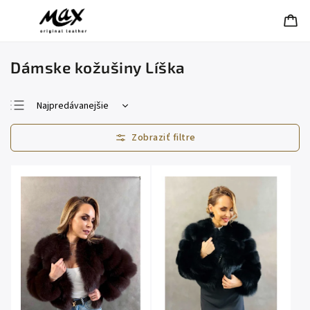
Dámske kožušiny Líška
Najpredávanejšie
Najlacnejšie
Najdrahšie
Abecedne