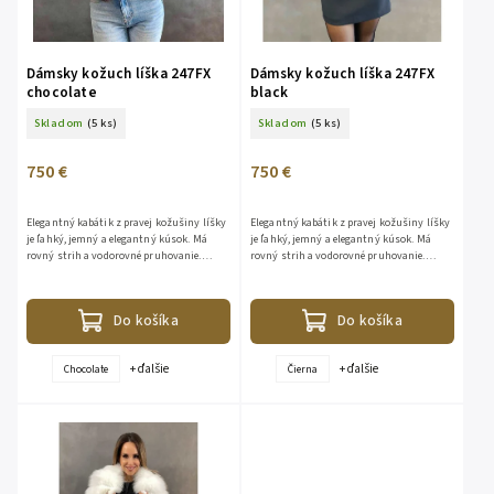
Dámsky kožuch líška 247FX
Dámsky kožuch líška 247FX
chocolate
black
Skladom
(5 ks)
Skladom
(5 ks)
750 €
750 €
Elegantný kabátik z pravej kožušiny líšky
Elegantný kabátik z pravej kožušiny líšky
je ľahký, jemný a elegantný kúsok. Má
je ľahký, jemný a elegantný kúsok. Má
rovný strih a vodorovné pruhovanie.
rovný strih a vodorovné pruhovanie.
Vnútro kabátika je vypracované kvalitnou
Vnútro kabátika je vypracované kvalitnou
podšívkou -100%...
podšívkou -100%...
Do košíka
Do košíka
+ ďalšie
+ ďalšie
Chocolate
Čierna