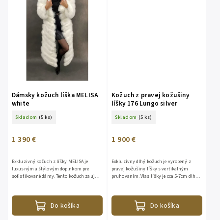
Dámsky kožuch líška MELISA
Kožuch z pravej kožušiny
white
líšky 176 Lungo silver
Skladom
(5 ks)
Skladom
(5 ks)
1 390 €
1 900 €
Exkluzivný kožuch z líšky MELISA je
Exkluzívny dlhý kožuch je vyrobený z
luxusným a štýlovým doplnkom pre
pravej kožušiny líšky s vertikalným
sofistikované dámy. Tento kožuch zaujme
pruhovaním. Vlas líšky je cca 5-7cm dlhý,
svojou extravaganciou, krásou a teplom.
hustý a nadýchaný, pôsobí veľmi
Objednajte si ho teraz pre...
elegantne. Klasický dlhý rukáv...
Do košíka
Do košíka