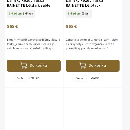
Dámsky kožuch líška
Dámsky kožuch líška
RAINETTE LG.dark sable
RAINETTE LG.black
Skladom
(>5 ks)
Skladom
(1 ks)
865 €
865 €
Elegantný kabát z pravej kožušiny líšky je
Zahaľte sa do luxusu, ktorý si zamilujete
ľahký, jemný a teplý kúsok. Kožuch je
na prvý dotyk. Tento elegantný kabát z
vyhotovený z pravej kožušiny líšky s
pravej líšky predstavuje dokonalú
vodorovným pruhovaním. Vlas líšky je cca
harmonickú kombináciu noblesného
5-7cm dlhý a...
vzhľadu, hrejivosti a...
Do košíka
Do košíka
+ ďalšie
+ ďalšie
Sable
Čierna