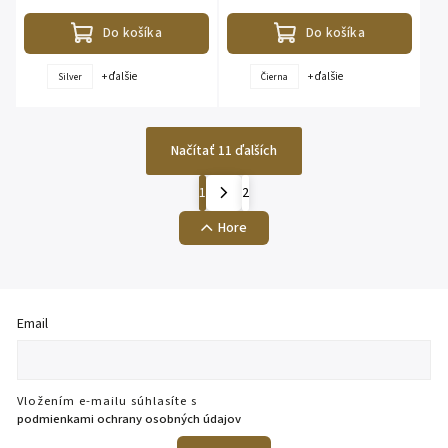
prvotriednu kvalitu....
lemom z pravej...
Do košíka
Do košíka
+ ďalšie
+ ďalšie
Silver
Čierna
Načítať 11 ďalších
1
2
Hore
Email
Vložením e-mailu súhlasíte s
podmienkami ochrany osobných údajov