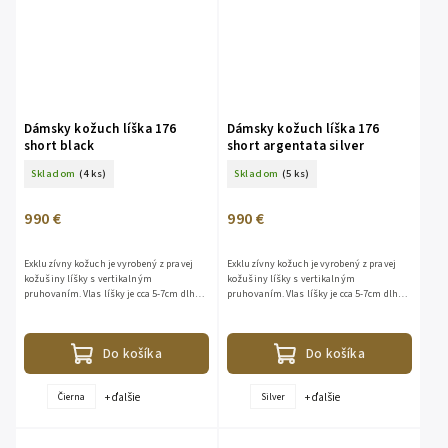
Dámsky kožuch líška 176
Dámsky kožuch líška 176
short black
short argentata silver
Skladom
(4 ks)
Skladom
(5 ks)
990 €
990 €
Exkluzívny kožuch je vyrobený z pravej
Exkluzívny kožuch je vyrobený z pravej
kožušiny líšky s vertikalným
kožušiny líšky s vertikalným
pruhovaním. Vlas líšky je cca 5-7cm dlhý,
pruhovaním. Vlas líšky je cca 5-7cm dlhý,
hustý a nadýchaný, pôsobí veľmi
hustý a nadýchaný, pôsobí veľmi
elegantne. Klasický dlhý rukáv -...
elegantne. Klasický dlhý rukáv -...
Do košíka
Do košíka
+ ďalšie
+ ďalšie
Čierna
Silver