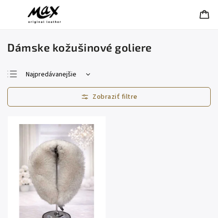
Dámske kožušinové goliere
Najpredávanejšie
Najlacnejšie
Najdrahšie
Abecedne