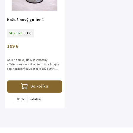
Kožušinový golier 1
Skladom
(5 ks)
199 €
Golier z pravej líšky je vyrobený
v Taliansku z kvalitnej kožušiny. Hrejivý
doplnok ktorý ozvláštni každý outfit.
Pripnutie je riešene vďaka gumičkám
ktoré...
Do košíka
+ ďalšie
White