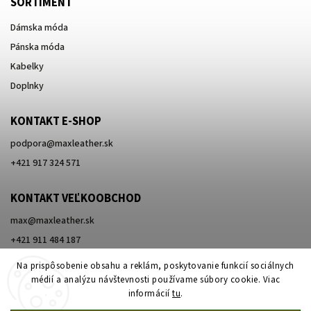
SORTIMENT
Dámska móda
Pánska móda
Kabelky
Doplnky
KONTAKT E-SHOP
podpora
@
maxleather.sk
+421 917 324 571
KONTAKT VEĽKOOBCHOD
max@maxleather.sk
+421 911 484 187
Na prispôsobenie obsahu a reklám, poskytovanie funkcií sociálnych
médií a analýzu návštevnosti používame súbory cookie. Viac
informácií
tu
.