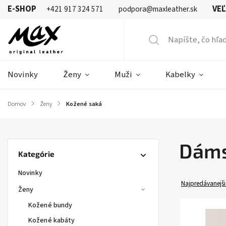
E-SHOP
VE
+421 917 324 571
podpora@maxleather.sk
Novinky
Ženy
Muži
Kabelky
Domov
/
Ženy
/
Kožené saká
Dáms
Kategórie
Novinky
Najpredávanejši
Ženy
Kožené bundy
Kožené kabáty