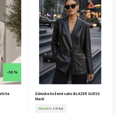
–53 %
white
Dámske kožené sako BLAZER GUESS
black
Skladom
(>5 ks)