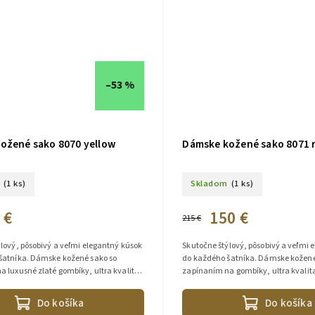
–53 %
ožené sako 8070 yellow
Dámske kožené sako 8071 
(1 ks)
Skladom
(1 ks)
 €
150 €
215 €
lový, pôsobivý a veľmi elegantný kúsok
Skutočne štýlový, pôsobivý a veľmi 
šatníka. Dámske kožené sako so
do každého šatníka. Dámske kožené
 luxusné zlaté gombíky, ultra kvalita -
zapínaním na gombíky, ultra kvalit
ahňacia koža, vysoko...
jahňacia koža, vysoko kvalitný...
Do košíka
Do košíka