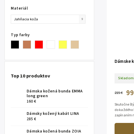
Materiál
Jahňacia koža
9
Typ farby
Dámske k
Top 10 produktov
Skladom
99
Dámska kožená bunda EMMA
215 €
long green
160 €
Skutočne štý
do každého 
Dámsky kožený kabát LINA
zapínaním na
285 €
100% pravá j
Dámska kožená bunda ZOIA