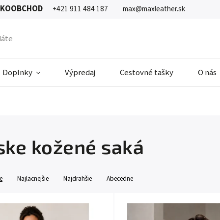
ĽKOOBCHOD
+421 911 484 187
max@maxleather.sk
Doplnky
Výpredaj
Cestovné tašky
O nás
ke kožené saká
e
Najlacnejšie
Najdrahšie
Abecedne