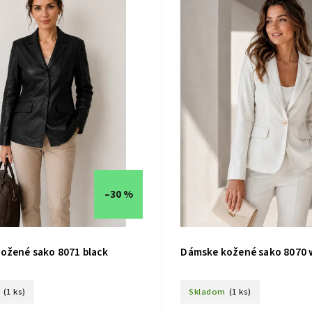
–30 %
ožené sako 8071 black
Dámske kožené sako 8070 
(1 ks)
Skladom
(1 ks)