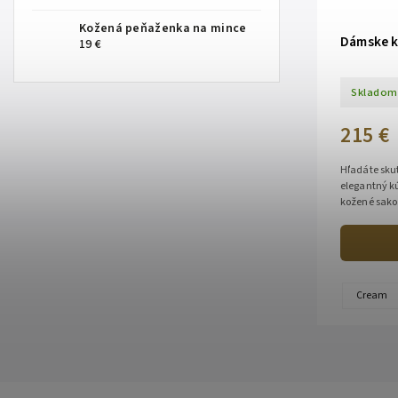
Kožená peňaženka na mince
Dámske k
19 €
Skladom
215 €
Hľadáte skut
elegantný k
kožené sako
na novú úro
Cream