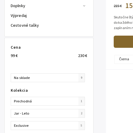
15
Doplnky
215 €
Výpredaj
Skutočne štý
do každého 
Cestovné tašky
zapínaním n
jahňacia kož
Cena
99
€
230
€
Čierna
Na sklade
9
Kolekcia
Prechodná
1
Jar - Leto
2
Exclusive
5