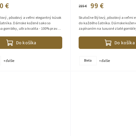
0 €
99 €
215 €
lový, pôsobivý a veľmi elegantný kúsok
Skutočne štýlový, pôsobivý a veľmi 
šatníka. Dámske kožené sako so
do každého šatníka. Dámske kožené
a gombíky, ultra kvalita - 100% pravá
zapínaním na luxusné zlaté gombíky,
a, vysoko kvalitný...
100% pravá jahňacia koža,...
Do košíka
Do košíka
Biela
+ ďalšie
+ ďalšie