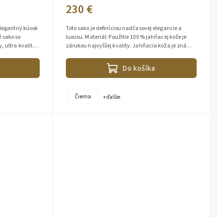
230 €
elegantný kúsok
Toto sako je definíciou nadčasovej elegancie a
 sako so
luxusu. Materiál: Použitie 100 % jahňacej kože je
 ultra kvalita -
zárukou najvyššej kvality. Jahňacia koža je známa
svojou mimoriadnou...
Do košíka
Čierna
+ ďalšie