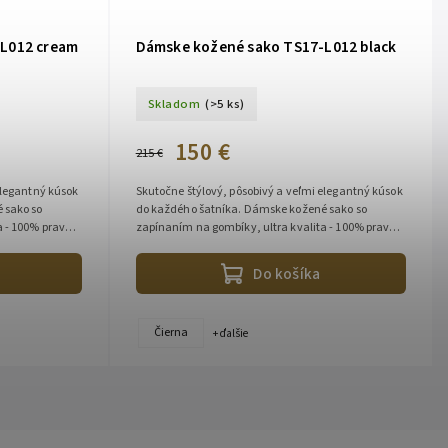
L012 cream
Dámske kožené sako TS17-L012 black
Skladom
(>5 ks)
150 €
215 €
elegantný kúsok
Skutočne štýlový, pôsobivý a veľmi elegantný kúsok
do každého šatníka. Dámske kožené sako so
a - 100% pravá
zapínaním na gombíky, ultra kvalita - 100% pravá
jahňacia koža, vysoko kvalitný...
Do košíka
Čierna
+ ďalšie