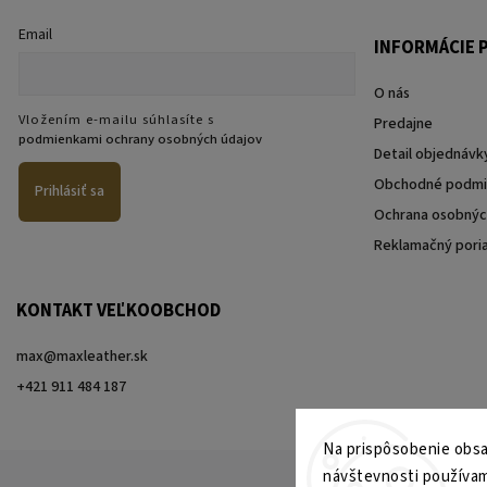
Email
INFORMÁCIE P
O nás
Vložením e-mailu súhlasíte s
Predajne
podmienkami ochrany osobných údajov
Detail objednávk
Obchodné podmi
Prihlásiť sa
Ochrana osobnýc
Reklamačný pori
KONTAKT VEĽKOOBCHOD
max@maxleather.sk
+421 911 484 187
Na prispôsobenie obsah
návštevnosti používam