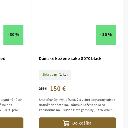
–30 %
–30 %
red
Dámske kožené sako 8070 black
Skladom
(1 ks)
150 €
215 €
elegantný kúsok
Skutočne štýlový, pôsobivý a veľmi elegantný kúsok
 sako so
do každého šatníka. Dámske kožené sako so
a - 100% pravá
zapínaním na luxusné zlaté gombíky, ultra kvalita -
100% pravá jahňacia koža, vysoko...
Do košíka