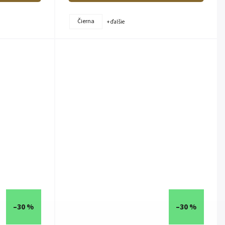
Čierna
+ ďalšie
–30 %
–30 %