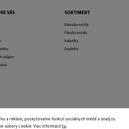
RE VÁS
SORTIMENT
Dámska móda
Pánska móda
y
Kabelky
enky
Doplnky
h údajov
adok
u a reklám, poskytovanie funkcií sociálnych médií a analýzu
e súbory cookie. Viac informácií
tu
.