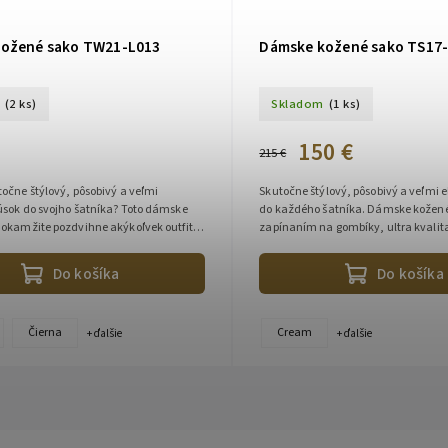
ožené sako TW21-L013
Dámske kožené sako TS17-
(2 ks)
Skladom
(1 ks)
150 €
215 €
očne štýlový, pôsobivý a veľmi
Skutočne štýlový, pôsobivý a veľmi 
úsok do svojho šatníka? Toto dámske
do každého šatníka. Dámske kožené sako so
 okamžite pozdvihne akýkoľvek outfit
zapínaním na gombíky, ultra kvalit
veň. Vďaka predĺženému...
jahňacia koža, vysoko kvalitný...
Do košíka
Do košíka
Čierna
Cream
+ ďalšie
+ ďalšie