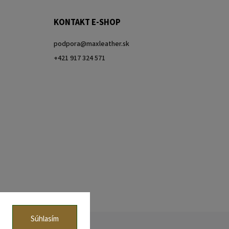
KONTAKT E-SHOP
podpora
@
maxleather.sk
+421 917 324 571
Súhlasím