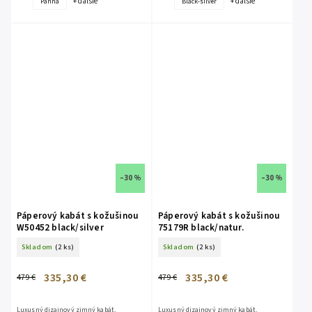
+ ďalšie
+ ďalšie
Panna
Black-silver
–30 %
–30 %
Páperový kabát s kožušinou
Páperový kabát s kožušinou
W50452 black/silver
75179R black/natur.
Skladom
(2 ks)
Skladom
(2 ks)
335,30 €
335,30 €
479 €
479 €
Luxusný dizajnový zimný kabát,
Luxusný dizajnový zimný kabát,