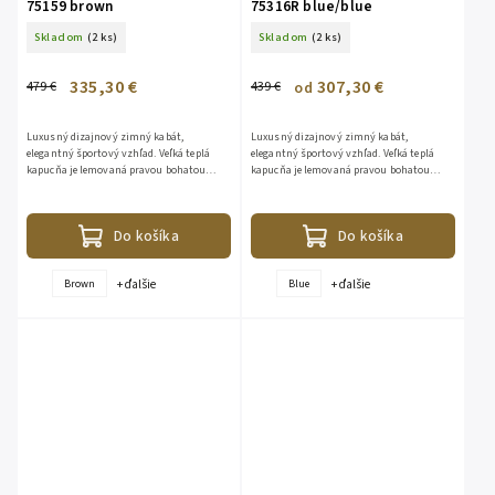
75159 brown
75316R blue/blue
Skladom
(2 ks)
Skladom
(2 ks)
335,30 €
307,30 €
479 €
439 €
od
Luxusný dizajnový zimný kabát,
Luxusný dizajnový zimný kabát,
elegantný športový vzhľad. Veľká teplá
elegantný športový vzhľad. Veľká teplá
kapucňa je lemovaná pravou bohatou
kapucňa je lemovaná pravou bohatou
kožušinou z líšky. Kožušina je
kožušinou z líšky. Kožušina je
odopínateľná. Bunda je vhodná aj do...
odopínateľná. Bunda je vhodná aj do...
Do košíka
Do košíka
+ ďalšie
+ ďalšie
Brown
Blue