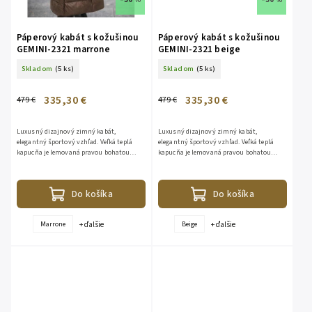
Páperový kabát s kožušinou
Páperový kabát s kožušinou
GEMINI-2321 marrone
GEMINI-2321 beige
Skladom
(5 ks)
Skladom
(5 ks)
335,30 €
335,30 €
479 €
479 €
Luxusný dizajnový zimný kabát,
Luxusný dizajnový zimný kabát,
elegantný športový vzhľad. Veľká teplá
elegantný športový vzhľad. Veľká teplá
kapucňa je lemovaná pravou bohatou
kapucňa je lemovaná pravou bohatou
kožušinou z líšky. Kožušina je
kožušinou z líšky. Kožušina je
odopínateľná. Bunda je vhodná aj do...
odopínateľná. Bunda je vhodná aj do...
Do košíka
Do košíka
+ ďalšie
+ ďalšie
Marrone
Beige