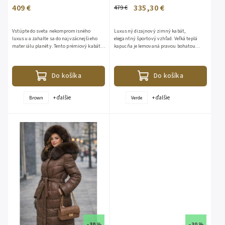
409 €
335,30 €
479 €
Vstúpte do sveta nekompromisného
Luxusný dizajnový zimný kabát,
luxusu a zahalte sa do najvzácnejšieho
elegantný športový vzhľad. Veľká teplá
materiálu planéty. Tento prémiový kabát v
kapucňa je lemovaná pravou bohatou
sofistikovanom odtieni taupe je vyrobený
kožušinou z líšky. Kožušina je
zo 100% čistého...
odopínateľná. Bunda je vhodná aj do...
Do košíka
Do košíka
+ ďalšie
+ ďalšie
Brown
Verde
–30 %
–30 %