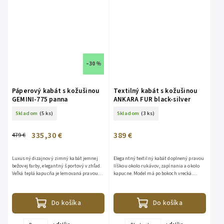
–30 %
Páperový kabát s kožušinou
Textilný kabát s kožušinou
GEMINI-775 panna
ANKARA FUR black-silver
Skladom
(5 ks)
Skladom
(3 ks)
335,30 €
389 €
479 €
Luxusný dizajnový zimný kabát jemnej
Elegantný textilný kabát doplnený pravou
bežovej farby, elegantný športový vzhľad.
líškou okolo rukávov, zapínania a okolo
Veľká teplá kapucňa je lemovaná pravou
kapucne. Model má po bokoch vrecká.
bohatou kožušinou z líšky. Kožušina je
Zapínanie je na cvoky. Kabát je doplnený
odopínateľná. Bunda...
opaskom. Kapucňu je...
Do košíka
Do košíka