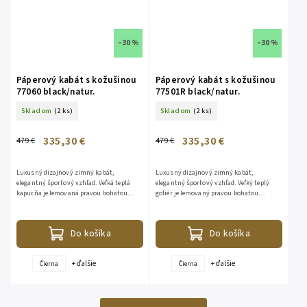
–30 %
–30 %
Páperový kabát s kožušinou
Páperový kabát s kožušinou
77060 black/natur.
77501R black/natur.
Skladom
(2 ks)
Skladom
(2 ks)
335,30 €
335,30 €
479 €
479 €
Luxusný dizajnový zimný kabát,
Luxusný dizajnový zimný kabát,
elegantný športový vzhľad. Veľká teplá
elegantný športový vzhľad. Veľký teplý
kapucňa je lemovaná pravou bohatou
goliér je lemovaný pravou bohatou
kožušinou z líšky. Kožušina je
kožušinou z líšky. Kožušina je
odopínateľná. Bunda je vhodná aj do...
odopínateľná. Bunda je vhodná aj do
veľkej...
Do košíka
Do košíka
+ ďalšie
+ ďalšie
Čierna
Čierna