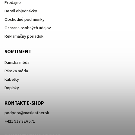
Predajne
Detail objednávky
Obchodné podmienky
Ochrana osobných údajov
Reklamačný poriadok
SORTIMENT
Dámska móda
Pánska móda
Kabelky
Doplnky
KONTAKT E-SHOP
podpora
@
maxleather.sk
+421 917 324 571