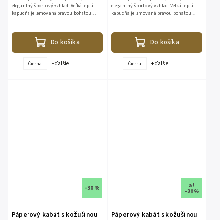
elegantný športový vzhľad. Veľká teplá
elegantný športový vzhľad. Veľká teplá
kapucňa je lemovaná pravou bohatou
kapucňa je lemovaná pravou bohatou
kožušinou z líšky. Kožušina je
kožušinou z líšky. Kožušina je
odopínateľná. Bunda je vhodná aj do...
odopínateľná. Bunda je vhodná aj do...
Do košíka
Do košíka
+ ďalšie
+ ďalšie
Čierna
Čierna
až
–30 %
–30 %
Páperový kabát s kožušinou
Páperový kabát s kožušinou