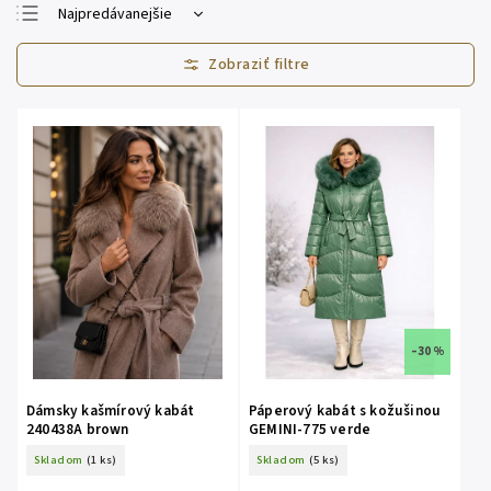
Najpredávanejšie
Najlacnejšie
Najdrahšie
Abecedne
–30 %
Dámsky kašmírový kabát
Páperový kabát s kožušinou
240438A brown
GEMINI-775 verde
Skladom
(1 ks)
Skladom
(5 ks)