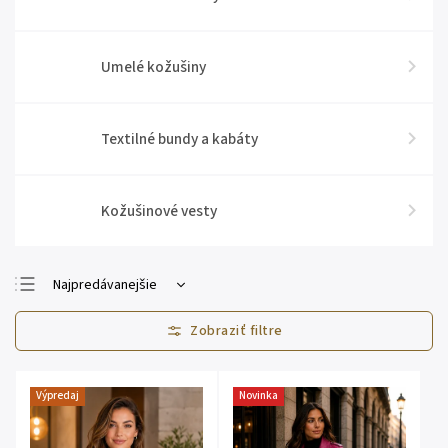
Umelé kožušiny
Textilné bundy a kabáty
Kožušinové vesty
Najpredávanejšie
Najlacnejšie
Najdrahšie
Abecedne
Výpredaj
Novinka