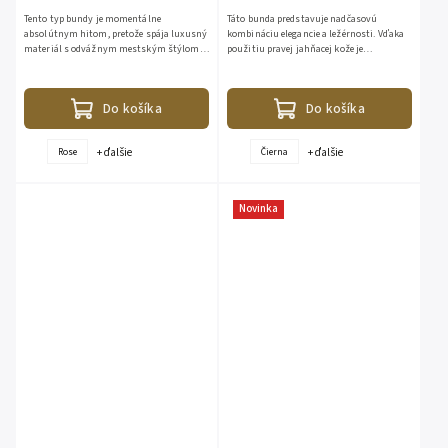
Tento typ bundy je momentálne
Táto bunda predstavuje nadčasovú
absolútnym hitom, pretože spája luxusný
kombináciu elegancie a ležérnosti. Vďaka
materiál s odvážnym mestským štýlom.
použitiu pravej jahňacej kože je
Jahňacia koža (nappa) – je oveľa jemnejšia
mimoriadne jemná na dotyk a prirodzene
a ľahšia ako klasická...
sa prispôsobí postave. Je to...
Do košíka
Do košíka
+ ďalšie
+ ďalšie
Rose
Čierna
Novinka