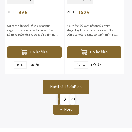
99 €
150 €
215 €
215 €
Skutočne štýlový, pôsobivý a veľmi
Skutočne štýlový, pôsobivý a veľmi
elegantný kúsok do každého šatníka.
elegantný kúsok do každého šatníka.
Dámske kožené sako so zapínaním na
Dámske kožené sako so zapínaním na
luxusné zlaté gombíky, ultra kvalita -
luxusné zlaté gombíky, ultra kvalita -
100% pravá jahňacia koža,...
100% pravá jahňacia koža, vysoko...
Do košíka
Do košíka
+ ďalšie
+ ďalšie
Biela
Čierna
Načítať 12 ďalších
1
39
Hore