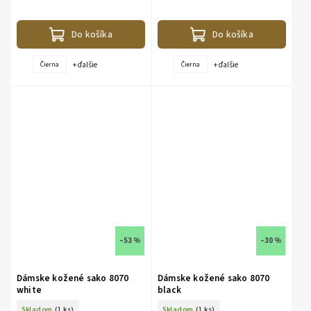
gombíky, ultra kvalita - 100% pravá
dámy, ktoré hľadajú kúsok spájajúci
jahňacia koža, vysoko kvalitný...
luxus, štýl a nadčasovosť.
Do košíka
Do košíka
+ ďalšie
+ ďalšie
Čierna
Čierna
–53 %
–30 %
Dámske kožené sako 8070
Dámske kožené sako 8070
white
black
Skladom
(1 ks)
Skladom
(1 ks)