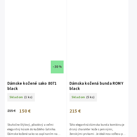
–30 %
Dámske kožené sako 8071
Dámska kožená bunda ROMY
black
black
Skladom
(1 ks)
Skladom
(5 ks)
150 €
215 €
215 €
Skutočne štýlový, pôsobivý a veľmi
Táto elegantná dámska bunda kombinuje
elegantný kúsok do každého šatníka.
drsný charakter kože s jemnými,
Dámske kožené sako so zapínaním na
ženskými prvkami. Je ideálnou voľbou pre