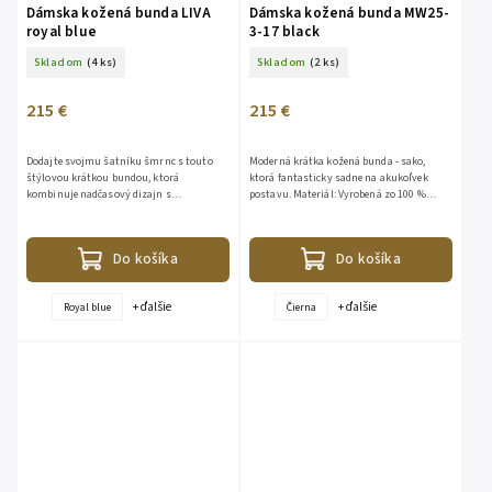
Dámska kožená bunda LIVA
Dámska kožená bunda MW25-
royal blue
3-17 black
Skladom
(4 ks)
Skladom
(2 ks)
215 €
215 €
Dodajte svojmu šatníku šmrnc s touto
Moderná krátka kožená bunda - sako,
štýlovou krátkou bundou, ktorá
ktorá fantasticky sadne na akukoľvek
kombinuje nadčasový dizajn s
postavu. Materiál: Vyrobená zo 100 %
maximálnym komfortom. Je vyrobená z
výberovej ovčej kože (Sheep Prime), ktorá je
výberovej 100% jahňacej kože (Sheep
známa svojou jemnosťou...
Prime),...
Do košíka
Do košíka
+ ďalšie
+ ďalšie
Royal blue
Čierna