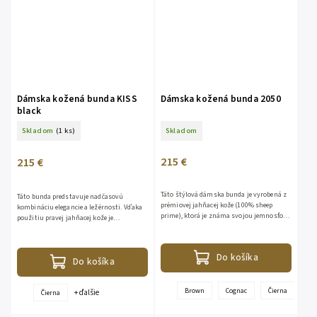
Dámska kožená bunda KISS
Dámska kožená bunda 2050
black
Skladom
(1 ks)
Skladom
215 €
215 €
Táto štýlová dámska bunda je vyrobená z
Táto bunda predstavuje nadčasovú
prémiovej jahňacej kože (100% sheep
kombináciu elegancie a ležérnosti. Vďaka
prime), ktorá je známa svojou jemnosťou
použitiu pravej jahňacej kože je
a odolnosťou. Vďaka strihu výborne
mimoriadne jemná na dotyk a prirodzene
zvýrazňuje ženskú postavu....
sa prispôsobí postave. Je to...
Do košíka
Do košíka
Brown
Cognac
Čierna
Re
+ ďalšie
Čierna