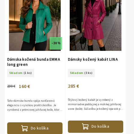
–30 %
Dámska kožená bunda EMMA
Dámsky kožený kabát LINA
long green
Skladom
(1 ks)
Skladom
(3 ks)
285 €
160 €
230 €
Štýlový kožený kabát je vyrobený z
Tato dámska bunda spája nadčasovú
mimoriadne poddajnej a mäkkej jahňacej
eleganciu s vysokou praktickosťou. Je
usne (kože). Súčasťou je kožený opasok pre
vyrobená z prémiovej jahňacej kože, ktorá
dokonalejšie prispôsobenie
je známa svojou jemnosťou, ľahkosťou a
postave. Tradičný...
schopnosťou prispôsobiť...
Do košíka
Do košíka