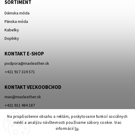
SORTIMENT
Dámska móda
Pánska móda
Kabelky
Doplnky
KONTAKT E-SHOP
podpora
@
maxleather.sk
+421 917 324 571
KONTAKT VEĽKOOBCHOD
max@maxleather.sk
+421 911 484 187
Na prispôsobenie obsahu a reklám, poskytovanie funkcií sociálnych
médií a analýzu návštevnosti používame súbory cookie. Viac
informácií
tu
.