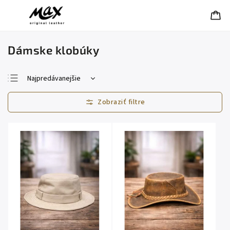
Dámske klobúky
Najpredávanejšie
Najlacnejšie
Najdrahšie
Abecedne