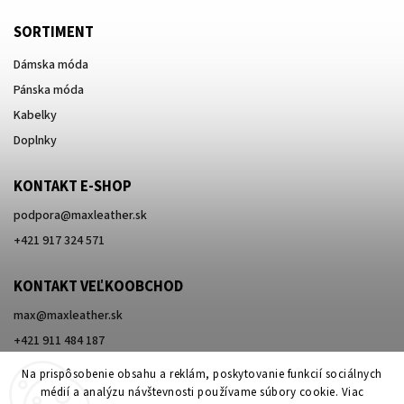
SORTIMENT
Dámska móda
Pánska móda
Kabelky
Doplnky
KONTAKT E-SHOP
podpora
@
maxleather.sk
+421 917 324 571
KONTAKT VEĽKOOBCHOD
max@maxleather.sk
+421 911 484 187
Na prispôsobenie obsahu a reklám, poskytovanie funkcií sociálnych
médií a analýzu návštevnosti používame súbory cookie. Viac