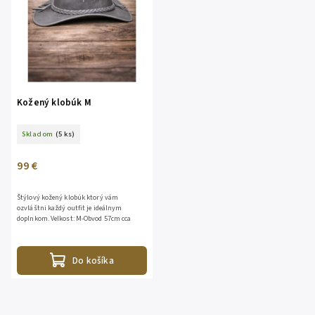
Kožený klobúk M
Skladom
(5 ks)
99 €
Štýlový kožený klobúk ktorý vám
ozvláštni každý outfit je ideálnym
doplnkom. Velkost: M-Obvod 57cm cca
Do košíka