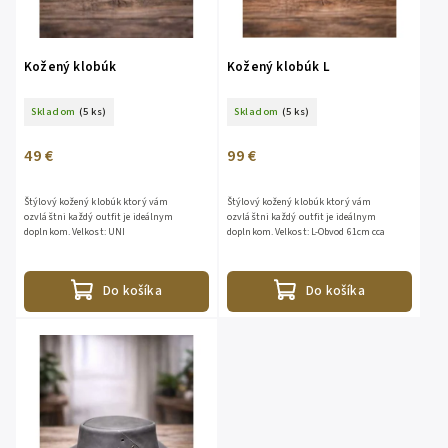
Kožený klobúk
Kožený klobúk L
Skladom
(5 ks)
Skladom
(5 ks)
49 €
99 €
Štýlový kožený klobúk ktorý vám
Štýlový kožený klobúk ktorý vám
ozvláštni každý outfit je ideálnym
ozvláštni každý outfit je ideálnym
doplnkom. Velkost: UNI
doplnkom. Velkost: L-Obvod 61cm cca
Do košíka
Do košíka