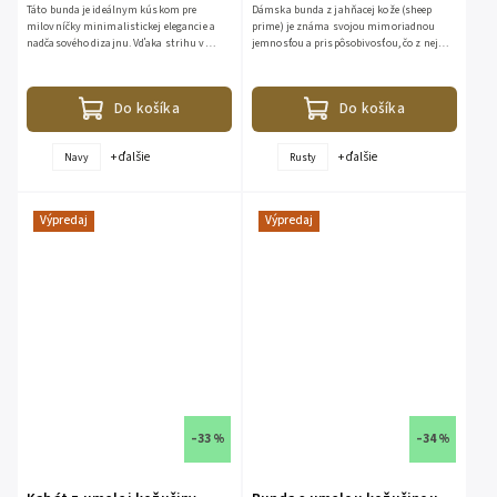
Táto bunda je ideálnym kúskom pre
Dámska bunda z jahňacej kože (sheep
milovníčky minimalistickej elegancie a
prime) je známa svojou mimoriadnou
nadčasového dizajnu. Vďaka strihu v
jemnosťou a prispôsobivosťou, čo z nej
štýle Chanel (bez goliera a s čistými
robí ideálny materiál práve pre
líniami) pôsobí...
moletnejšie postavy, pretože...
Do košíka
Do košíka
+ ďalšie
+ ďalšie
Navy
Rusty
Výpredaj
Výpredaj
–33 %
–34 %