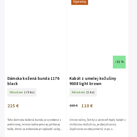
Výpredaj
–31 %
Dámska kožená bunda 1176
Kabát z umelej kožušiny
black
9008 light brown
Skladom
(>5 ks)
Skladom
(1 ks)
215 €
110 €
160 €
Táto dámska kožená bunda je vyrobená z
Univerzálny, ľahký a zároveň teplý kabát s
prémiovej, mimoriadne jemnej jahňacej
imitáciou kožušiny, je obojstranný.
kože, ktorá sa dokonale prispôsobí vašej
Zapínanie na obojsmerný zips, s
postave a zaistí maximálny komfort pri
kapucňou, sťahovacou šnúrkou a