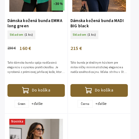
–30 %
Dámska kožená bunda EMMA
Dámska kožená bunda MADI
long green
BIG black
Skladom
(1 ks)
Skladom
(1 ks)
160 €
215 €
230 €
Tato dámska bunda spája nadčasovú
Táto bunda je ideálnym kúskom pre
eleganciu s vysokou praktickosťou. Je
milovníčky minimalistickej elegancie a
vyrobená z prémiovej jahňacej kože, ktorá
nadčasového dizajnu. Vďaka strihu v štýle
je známa svojou jemnosťou, ľahkosťou a
Chanel (bez goliera a s čistými líniami)
schopnosťou prispôsobiť...
pôsobí jemnejšie a...
Do košíka
Do košíka
+ ďalšie
+ ďalšie
Green
Čierna
Novinka