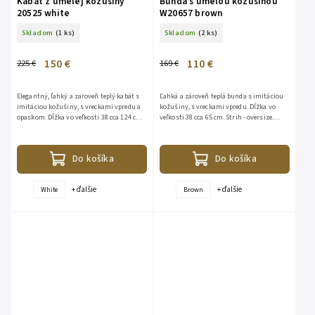
Kabát z umelej kožušiny
Bunda s umelou kožušinou
20525 white
W20657 brown
Skladom
(1 ks)
Skladom
(2 ks)
150 €
110 €
225 €
169 €
Elegantný, ľahký a zaroveň teplý kabát s
Ľahká a zároveň teplá bunda s imitáciou
imitáciou kožušiny, s vreckami vpredu a
kožušiny, s vreckami vpredu. Dĺžka vo
opaskom. Dĺžka vo veľkosti 38 cca 124 cm.
veľkosti 38 cca 65 cm. Strih - oversize.
Stríh: oversized. Vrchný materiál: 100%
Zapínanie na kovové hačíky.
polyester;...
Do košíka
Do košíka
+ ďalšie
+ ďalšie
White
Brown