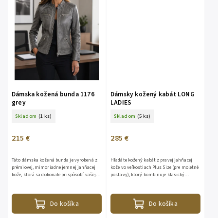
Dámska kožená bunda 1176
Dámsky kožený kabát LONG
grey
LADIES
Skladom
(1 ks)
Skladom
(5 ks)
215 €
285 €
Táto dámska kožená bunda je vyrobená z
Hľadáte kožený kabát z pravej jahňacej
prémiovej, mimoriadne jemnej jahňacej
kože vo veľkostiach Plus Size (pre moletné
kože, ktorá sa dokonale prispôsobí vašej
postavy), ktorý kombinuje klasický
postave a zaistí maximálny komfort pri
elegantný golier, dve veľké predné vrecká,
nosení. Vďaka...
zapínanie na...
Do košíka
Do košíka