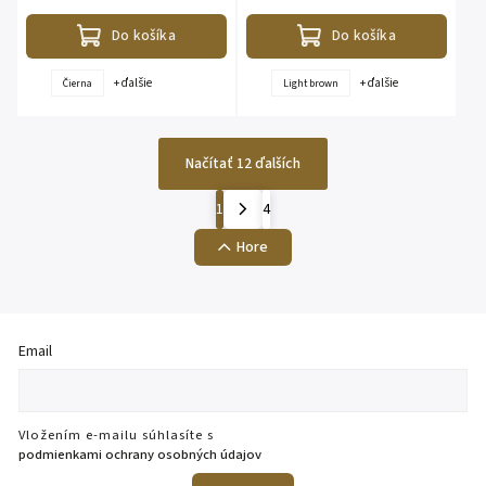
nosení. Vďaka...
vreckami vpredu. Dĺžka vo veľkosti...
Do košíka
Do košíka
+ ďalšie
+ ďalšie
Čierna
Light brown
Načítať 12 ďalších
1
4
Hore
Email
Vložením e-mailu súhlasíte s
podmienkami ochrany osobných údajov