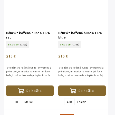
Dámska kožená bunda 1176
Dámska kožená bunda 1176
red
blue
Skladom
(1 ks)
Skladom
(1 ks)
215 €
215 €
Táto dámska kožená bunda je vyrobená z
Táto dámska kožená bunda je vyrobená z
prémiovej, mimoriadne jemnej jahňacej
prémiovej, mimoriadne jemnej jahňacej
kože, ktorá sa dokonale prispôsobí vašej
kože, ktorá sa dokonale prispôsobí vašej
postave a zaistí maximálny komfort pri
postave a zaistí maximálny komfort pri
nosení. Vďaka...
nosení. Vďaka...
Do košíka
Do košíka
+ ďalšie
+ ďalšie
Red
Blue