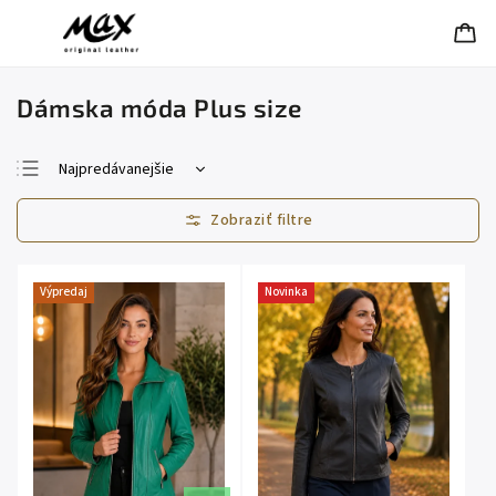
Dámska móda Plus size
Najpredávanejšie
Najlacnejšie
Najdrahšie
Abecedne
Výpredaj
Novinka