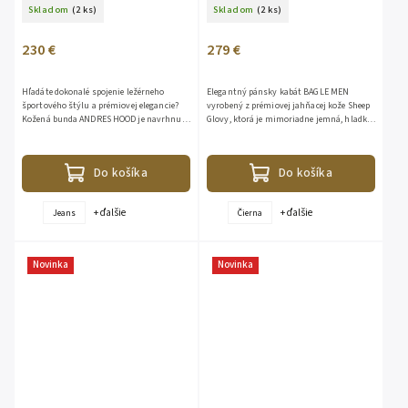
Skladom
(2 ks)
Skladom
(2 ks)
230 €
279 €
Hľadáte dokonalé spojenie ležérneho
Elegantný pánsky kabát BAGLE MEN
športového štýlu a prémiovej elegancie?
vyrobený z prémiovej jahňacej kože Sheep
Kožená bunda ANDRES HOOD je navrhnutá
Glovy, ktorá je mimoriadne jemná, hladká
pre mužov, ktorí chcú vyzerať štýlovo a
a príjemná na dotyk. Vďaka kvalitnému
zároveň sa cítiť...
spracovaniu si zachováva...
Do košíka
Do košíka
+ ďalšie
+ ďalšie
Jeans
Čierna
Novinka
Novinka