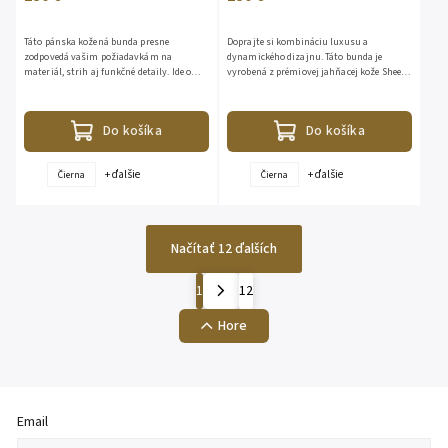
Táto pánska kožená bunda presne
Doprajte si kombináciu luxusu a
zodpovedá vašim požiadavkám na
dynamického dizajnu. Táto bunda je
materiál, strih aj funkčné detaily. Ide o
vyrobená z prémiovej jahňacej kože Sheep
moderný, športovo-elegantný model, ktorý
Analine, ktorá je známa svojou
sa často označuje ako „racer“...
mimoriadnou jemnosťou, ľahkosťou a...
Do košíka
Do košíka
+ ďalšie
+ ďalšie
Čierna
Čierna
Načítať 12 ďalších
1
12
Hore
Email