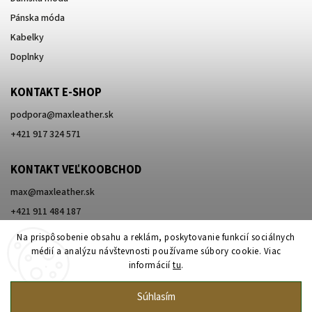
Pánska móda
Kabelky
Doplnky
KONTAKT E-SHOP
podpora
@
maxleather.sk
+421 917 324 571
KONTAKT VEĽKOOBCHOD
max@maxleather.sk
+421 911 484 187
Na prispôsobenie obsahu a reklám, poskytovanie funkcií sociálnych
médií a analýzu návštevnosti používame súbory cookie. Viac
informácií
tu
.
Súhlasím