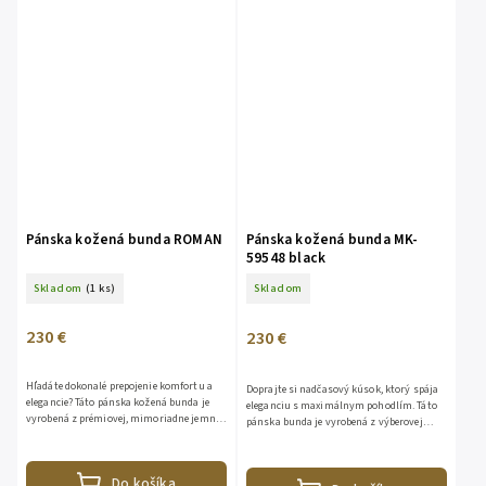
Pánska kožená bunda ROMAN
Pánska kožená bunda MK-
59548 black
Skladom
(1 ks)
Skladom
230 €
230 €
Hľadáte dokonalé prepojenie komfortu a
Doprajte si nadčasový kúsok, ktorý spája
elegancie? Táto pánska kožená bunda je
eleganciu s maximálnym pohodlím. Táto
vyrobená z prémiovej, mimoriadne jemnej
pánska bunda je vyrobená z výberovej
a ľahkej pravej kože. Vďaka tomu vám
jahňacej kože, ktorá je známa svojou
poskytne maximálne...
mimoriadnou jemnosťou,...
Do košíka