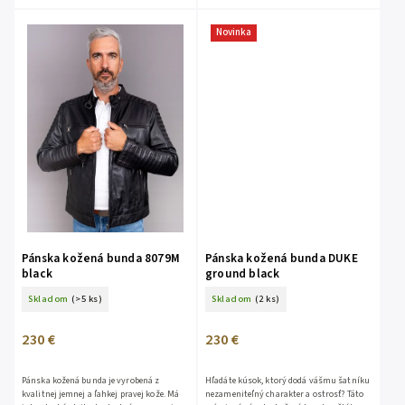
Novinka
Pánska kožená bunda 8079M
Pánska kožená bunda DUKE
black
ground black
Skladom
(>5 ks)
Skladom
(2 ks)
230 €
230 €
Pánska kožená bunda je vyrobená z
Hľadáte kúsok, ktorý dodá vášmu šatníku
kvalitnej jemnej a ľahkej pravej kože. Má
nezameniteľný charakter a ostrosť? Táto