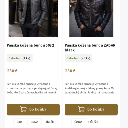
Pánska kožená bunda 5032
Pánska kožená bunda ZADAR
black
Skladom
(1 ks)
Skladom
(>5 ks)
230 €
230 €
Pánska kožená bunda je vyrobená z
Pánska kožená bunda je vyrobená z
mimoriadne jemnej a poddajnej jahňacej
kvalitnej jemnej a ľahkej pravej kože. Má
kože, ktorá zaručuje pohodlie pri nosení a
jednoduchý strih. Je vhodná na nosenie v
vysokú odolnosť. Štýlový dizajn: Moderný
jarnom i jesennom období. Vďaka
vzhľad...
neutrálnej farbe sa vám táto...
Do košíka
Do košíka
+ ďalšie
+ ďalšie
Blue
Brown
Čierna