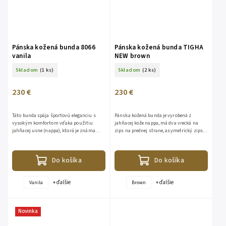
Pánska kožená bunda 8066
Pánska kožená bunda TIGHA
vanila
NEW brown
Skladom
(1 ks)
Skladom
(2 ks)
230 €
230 €
Táto bunda spája športovú eleganciu s
Pánska kožená bunda je vyrobená z
vysokým komfortom vďaka použitiu
jahňacej kože nappa, má dva vrecká na
jahňacej usne (nappa), ktorá je známa
zips na prednej strane, asymetrický zips,
svojou mimoriadnou jemnosťou a
obojstranný golier na cvoky, rukávy so
poddajnosťou.
zipsom na leme....
Do košíka
Do košíka
+ ďalšie
+ ďalšie
Vanila
Brown
Novinka