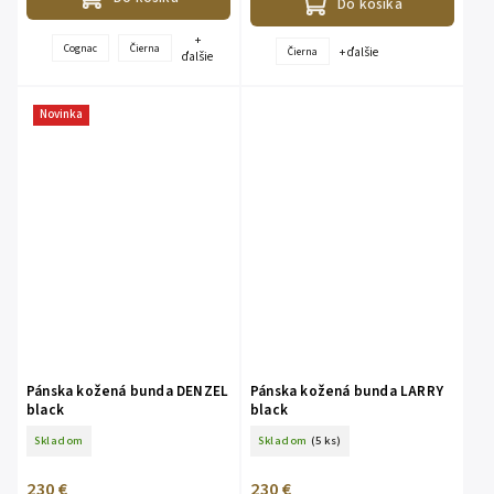
Do košíka
+
Cognac
Čierna
+ ďalšie
Čierna
ďalšie
Novinka
Pánska kožená bunda DENZEL
Pánska kožená bunda LARRY
black
black
Skladom
Skladom
(5 ks)
230 €
230 €