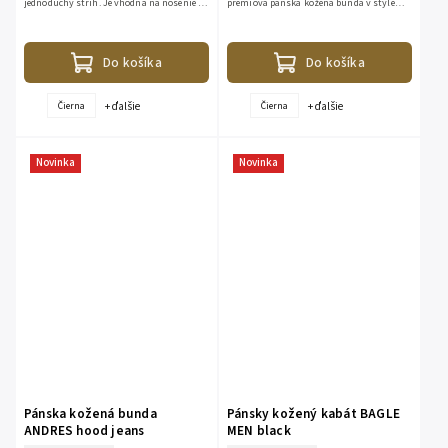
jednoduchý strih. Je vhodná na nosenie v
prémiová pánska kožená bunda v štýle
jarnom i jesennom období. Vďaka
"krivák" kombinuje ikonický motorkársky
neutrálnej farbe sa vám táto...
dizajn s maximálnym...
Do košíka
Do košíka
+ ďalšie
+ ďalšie
Čierna
Čierna
Novinka
Novinka
Pánska kožená bunda
Pánsky kožený kabát BAGLE
ANDRES hood jeans
MEN black