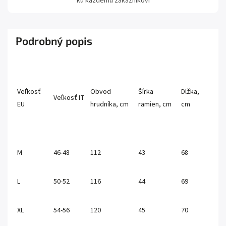
ku každému zákazníkovi
Podrobný popis
Veľkosť
Obvod
Šírka
Dlžka,
Veľkosť IT
EU
hrudníka, cm
ramien, cm
cm
M
46-48
112
43
68
L
50-52
116
44
69
XL
54-56
120
45
70