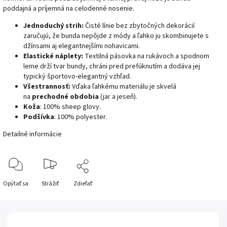
poddajná a príjemná na celodenné nosenie.
Jednoduchý strih:
Čisté línie bez zbytočných dekorácií
zaručujú, že bunda nepôjde z módy a ľahko ju skombinujete s
džínsami aj elegantnejšími nohavicami.
Elastické náplety:
Textilná pásovka na rukávoch a spodnom
leme drží tvar bundy, chráni pred prefúknutím a dodáva jej
typický športovo-elegantný vzhľad.
Všestrannosť:
Vďaka ľahkému materiálu je skvelá
na
prechodné obdobia
(jar a jeseň).
Koža
: 100% sheep glovy.
Podšívka
: 100% polyester.
Detailné informácie
Opýtať sa
Strážiť
Zdieľať