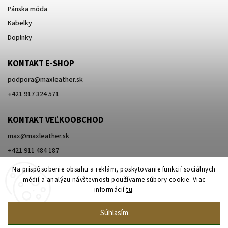
Pánska móda
Kabelky
Doplnky
KONTAKT E-SHOP
podpora
@
maxleather.sk
+421 917 324 571
KONTAKT VEĽKOOBCHOD
max@maxleather.sk
+421 911 484 187
Na prispôsobenie obsahu a reklám, poskytovanie funkcií sociálnych
médií a analýzu návštevnosti používame súbory cookie. Viac
informácií
tu
.
Súhlasím
Copyright 2026
Max Original Leather
. Všetky práva vyhradené.