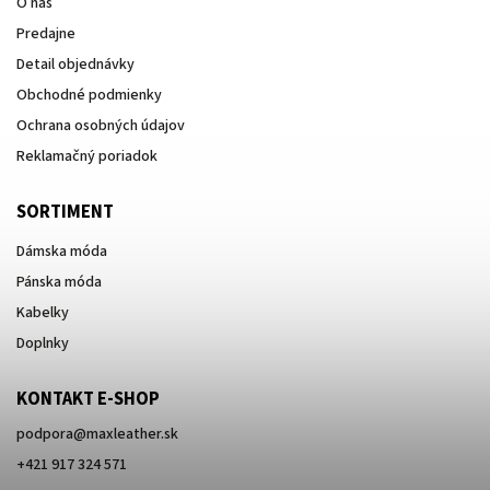
O nás
Predajne
Detail objednávky
Obchodné podmienky
Ochrana osobných údajov
Reklamačný poriadok
SORTIMENT
Dámska móda
Pánska móda
Kabelky
Doplnky
KONTAKT E-SHOP
podpora
@
maxleather.sk
+421 917 324 571