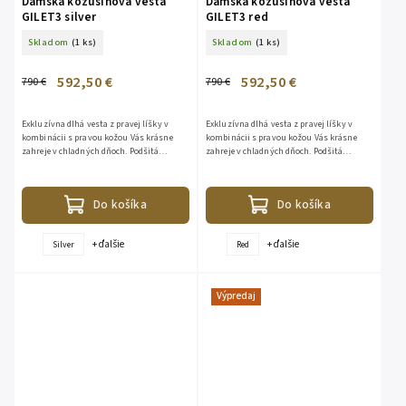
Dámska kožušinová vesta
Dámska kožušinová vesta
GILET3 silver
GILET3 red
Skladom
(1 ks)
Skladom
(1 ks)
592,50 €
592,50 €
790 €
790 €
Exkluzívna dlhá vesta z pravej líšky v
Exkluzívna dlhá vesta z pravej líšky v
kombinácii s pravou kožou Vás krásne
kombinácii s pravou kožou Vás krásne
zahreje v chladných dňoch. Podšitá
zahreje v chladných dňoch. Podšitá
viskózou. S bohatou kapucňou. Zo spodu
viskózou. S bohatou kapucňou. Zo spodu
je odopínateľná. Dĺžka - 95...
je odopínateľná. Dĺžka - 95...
Do košíka
Do košíka
+ ďalšie
+ ďalšie
Silver
Red
Výpredaj