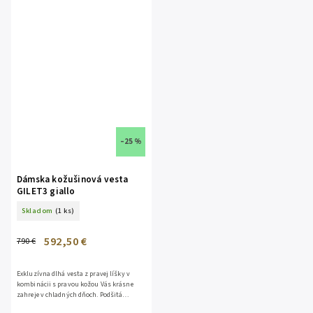
–25 %
Dámska kožušinová vesta
GILET3 giallo
Skladom
(1 ks)
592,50 €
790 €
Exkluzívna dlhá vesta z pravej líšky v
kombinácii s pravou kožou Vás krásne
zahreje v chladných dňoch. Podšitá
viskózou. S bohatou kapucňou. Zo spodu