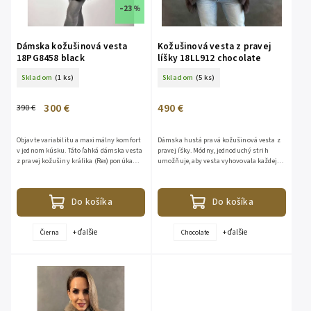
–23 %
Dámska kožušinová vesta
Kožušinová vesta z pravej
18PG8458 black
líšky 18LL912 chocolate
Skladom
(1 ks)
Skladom
(5 ks)
300 €
490 €
390 €
Objavte variabilitu a maximálny komfort
Dámska hustá pravá kožušinová vesta z
v jednom kúsku. Táto ľahká dámska vesta
pravej íšky. Módny, jednoduchý strih
z pravej kožušiny králika (Rex) ponúka
umožňuje, aby vesta vyhovovala každej
sofistikovaný vzhľad a dve možnosti
ženskej postave. Vesta sa zapína na
nosenia. Je navrhnutá...
kovové spony a na prednej...
Do košíka
Do košíka
+ ďalšie
+ ďalšie
Čierna
Chocolate