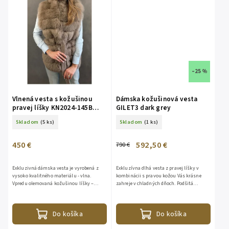
–25 %
Vlnená vesta s kožušinou
Dámska kožušinová vesta
pravej líšky KN2024-145B
GILET3 dark grey
brown
Skladom
(5 ks)
Skladom
(1 ks)
450 €
592,50 €
790 €
Exkluzivná dámska vesta je vyrobená z
Exkluzívna dlhá vesta z pravej líšky v
vysoko kvalitného materiálu - vlna.
kombinácii s pravou kožou Vás krásne
Vpredu olemovaná kožušinou líšky –
zahreje v chladných dňoch. Podšitá
najnovšie módne trendy. Bez podšívky, s
viskózou. S bohatou kapucňou. Zo spodu
opaskom. Zloženie:...
je odopínateľná. Dĺžka - 95...
Do košíka
Do košíka