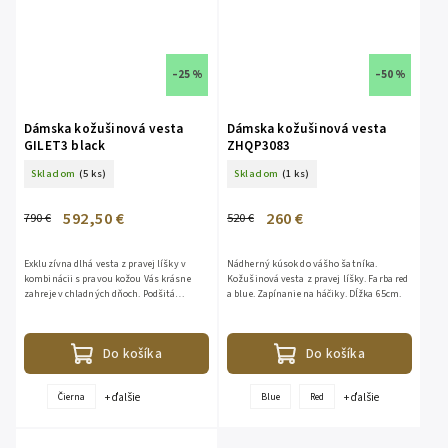
–25 %
–50 %
Dámska kožušinová vesta
Dámska kožušinová vesta
GILET3 black
ZHQP3083
Skladom
(5 ks)
Skladom
(1 ks)
592,50 €
260 €
790 €
520 €
Exkluzívna dlhá vesta z pravej líšky v
Nádherný kúsok do vášho šatníka.
kombinácii s pravou kožou Vás krásne
Kožušinová vesta z pravej líšky. Farba red
zahreje v chladných dňoch. Podšitá
a blue. Zapínanie na háčiky. Dĺžka 65cm.
viskózou. S bohatou kapucňou. Zo spodu
je odopínateľná. Dĺžka - 95...
Do košíka
Do košíka
+ ďalšie
+ ďalšie
Čierna
Blue
Red