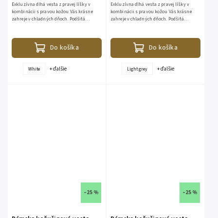
Exkluzívna dlhá vesta z pravej líšky v
Exkluzívna dlhá vesta z pravej líšky v
kombinácii s pravou kožou Vás krásne
kombinácii s pravou kožou Vás krásne
zahreje v chladných dňoch. Podšitá
zahreje v chladných dňoch. Podšitá
viskózou. S bohatou kapucňou. Zo spodu
viskózou. S bohatou kapucňou. Zo spodu
je odopínateľná. Dĺžka - 95...
je odopínateľná. Dĺžka - 95...
Do košíka
Do košíka
+ ďalšie
+ ďalšie
White
Light grey
–25 %
–25 %