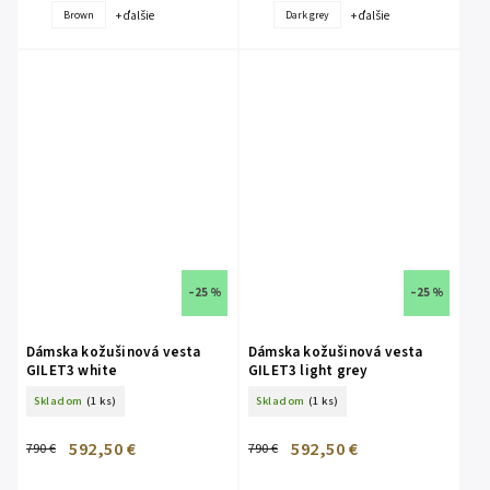
+ ďalšie
+ ďalšie
Brown
Dark grey
–25 %
–25 %
Dámska kožušinová vesta
Dámska kožušinová vesta
GILET3 white
GILET3 light grey
Skladom
(1 ks)
Skladom
(1 ks)
592,50 €
592,50 €
790 €
790 €