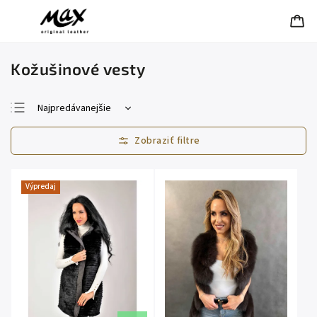
Kožušinové vesty
Najpredávanejšie
Najlacnejšie
Najdrahšie
Abecedne
Výpredaj