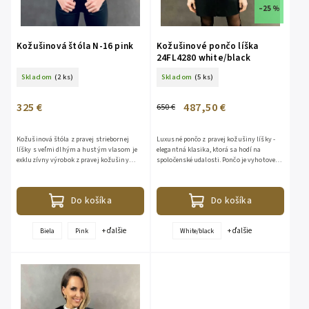
–25 %
Kožušinová štóla N-16 pink
Kožušinové pončo líška
24FL4280 white/black
Skladom
(2 ks)
Skladom
(5 ks)
325 €
487,50 €
650 €
Kožušinová štóla z pravej striebornej
Luxusné pončo z pravej kožušiny líšky -
líšky s veľmi dlhým a hustým vlasom je
elegantná klasika, ktorá sa hodí na
exkluzívny výrobok z pravej kožušiny
spoločenské udalosti. Pončo je vyhotovené
vyrobený v Taliansku. Kožušina použitá
z pravej kožušiny líšky s vodorovným
na túto štólu nesie...
pruhovaním. Vlas...
Do košíka
Do košíka
+ ďalšie
+ ďalšie
Biela
Pink
White/black