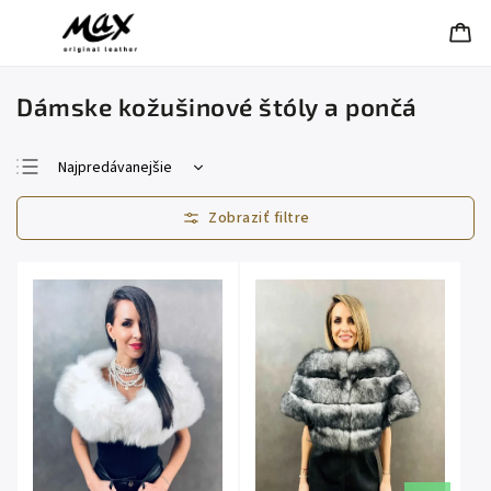
Dámske kožušinové štóly a pončá
Najpredávanejšie
Najlacnejšie
Najdrahšie
Abecedne