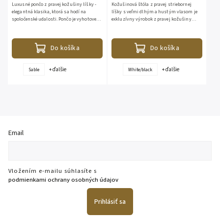
Luxusné pončo z pravej kožušiny líšky -
Kožušinová štóla z pravej striebornej
elegantná klasika, ktorá sa hodí na
líšky s veľmi dlhým a hustým vlasom je
spoločenské udalosti. Pončo je vyhotovené
exkluzívny výrobok z pravej kožušiny
z pravej kožušiny líšky s vodorovným
vyrobený v Taliansku. Kožušina použitá
pruhovaním. Vlas...
na túto štólu nesie...
Do košíka
Do košíka
+ ďalšie
+ ďalšie
Sable
White/black
Email
Vložením e-mailu súhlasíte s
podmienkami ochrany osobných údajov
Prihlásiť sa