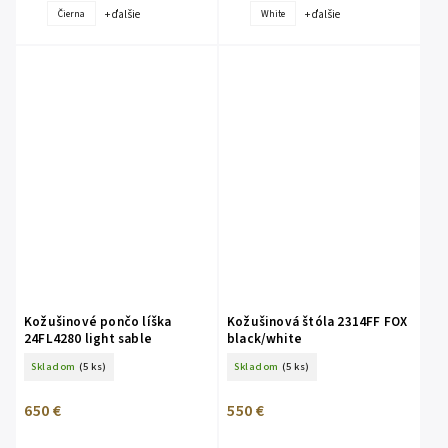
+ ďalšie
+ ďalšie
Čierna
White
Kožušinové pončo líška
Kožušinová štóla 2314FF FOX
24FL4280 light sable
black/white
Skladom
(5 ks)
Skladom
(5 ks)
650 €
550 €