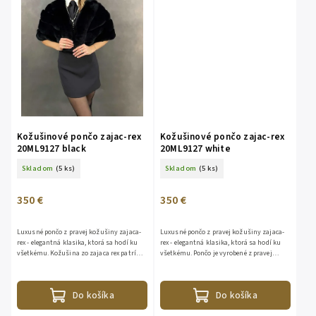
Kožušinové pončo zajac-rex
Kožušinové pončo zajac-rex
20ML9127 black
20ML9127 white
Skladom
(5 ks)
Skladom
(5 ks)
350 €
350 €
Luxusné pončo z pravej kožušiny zajaca-
Luxusné pončo z pravej kožušiny zajaca-
rex - elegantná klasika, ktorá sa hodí ku
rex - elegantná klasika, ktorá sa hodí ku
všetkému. Kožušina zo zajaca rex patrí
všetkému. Pončo je vyrobené z pravej
medzi najluxusnejšie a najžiadanejšie
kožušiny zajaca s vodorovným
materiály v...
pruhovaním. Kožušina zo zajaca...
Do košíka
Do košíka