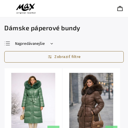
Dámske páperové bundy
Najpredávanejšie
Najlacnejšie
Najdrahšie
Abecedne