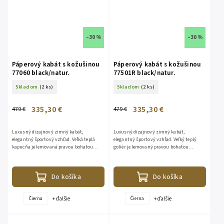
–30 %
–30 %
Páperový kabát s kožušinou
Páperový kabát s kožušinou
77060 black/natur.
77501R black/natur.
Skladom
(2 ks)
Skladom
(2 ks)
335,30 €
335,30 €
479 €
479 €
Luxusný dizajnový zimný kabát,
Luxusný dizajnový zimný kabát,
elegantný športový vzhľad. Veľká teplá
elegantný športový vzhľad. Veľký teplý
kapucňa je lemovaná pravou bohatou
goliér je lemovaný pravou bohatou
kožušinou z líšky. Kožušina je
kožušinou z líšky. Kožušina je
odopínateľná. Bunda je vhodná aj do...
odopínateľná. Bunda je vhodná aj do
veľkej...
Do košíka
Do košíka
+ ďalšie
+ ďalšie
Čierna
Čierna