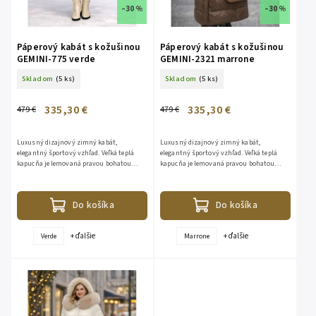
–30 %
–30 %
Páperový kabát s kožušinou
Páperový kabát s kožušinou
GEMINI-775 verde
GEMINI-2321 marrone
Skladom
(5 ks)
Skladom
(5 ks)
335,30 €
335,30 €
479 €
479 €
Luxusný dizajnový zimný kabát,
Luxusný dizajnový zimný kabát,
elegantný športový vzhľad. Veľká teplá
elegantný športový vzhľad. Veľká teplá
kapucňa je lemovaná pravou bohatou
kapucňa je lemovaná pravou bohatou
kožušinou z líšky. Kožušina je
kožušinou z líšky. Kožušina je
odopínateľná. Bunda je vhodná aj do...
odopínateľná. Bunda je vhodná aj do...
Do košíka
Do košíka
+ ďalšie
+ ďalšie
Verde
Marrone