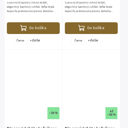
Luxusný dizajnový zimný kabát,
Luxusný dizajnový zimný kabát,
elegantný športový vzhľad. Veľká teplá
elegantný športový vzhľad. Veľká teplá
kapucňa je lemovaná pravou bohatou
kapucňa je lemovaná pravou bohatou
kožušinou z líšky. Kožušina je
kožušinou z líšky. Kožušina je
odopínateľná. Bunda je vhodná aj do...
odopínateľná. Bunda je vhodná aj do...
Do košíka
Do košíka
+ ďalšie
+ ďalšie
Čierna
Čierna
až
–30 %
–30 %