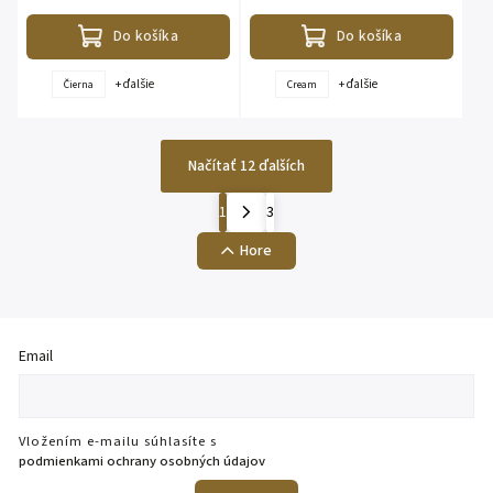
odopínateľná. Bunda je vhodná aj do
odopínateľná. Bunda je vhodná aj do
veľkej...
veľkej...
Do košíka
Do košíka
+ ďalšie
+ ďalšie
Čierna
Cream
Načítať 12 ďalších
1
3
Hore
Email
Vložením e-mailu súhlasíte s
podmienkami ochrany osobných údajov