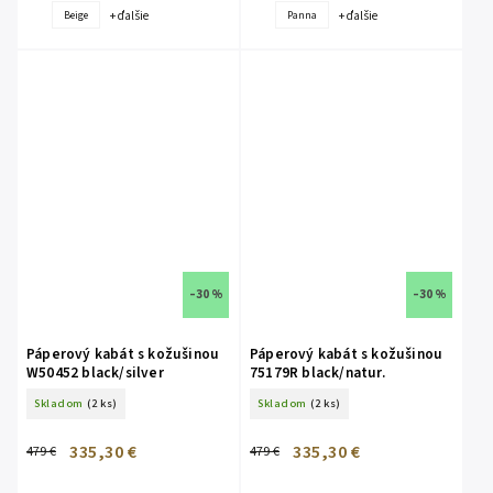
+ ďalšie
+ ďalšie
Beige
Panna
–30 %
–30 %
Páperový kabát s kožušinou
Páperový kabát s kožušinou
W50452 black/silver
75179R black/natur.
Skladom
(2 ks)
Skladom
(2 ks)
335,30 €
335,30 €
479 €
479 €