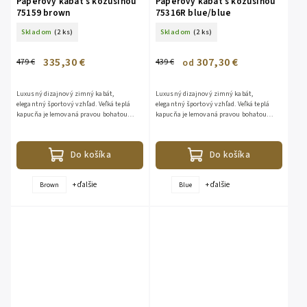
Páperový kabát s kožušinou
Páperový kabát s kožušinou
75159 brown
75316R blue/blue
Skladom
(2 ks)
Skladom
(2 ks)
335,30 €
307,30 €
479 €
439 €
od
Luxusný dizajnový zimný kabát,
Luxusný dizajnový zimný kabát,
elegantný športový vzhľad. Veľká teplá
elegantný športový vzhľad. Veľká teplá
kapucňa je lemovaná pravou bohatou
kapucňa je lemovaná pravou bohatou
kožušinou z líšky. Kožušina je
kožušinou z líšky. Kožušina je
odopínateľná. Bunda je vhodná aj do...
odopínateľná. Bunda je vhodná aj do...
Do košíka
Do košíka
+ ďalšie
+ ďalšie
Brown
Blue