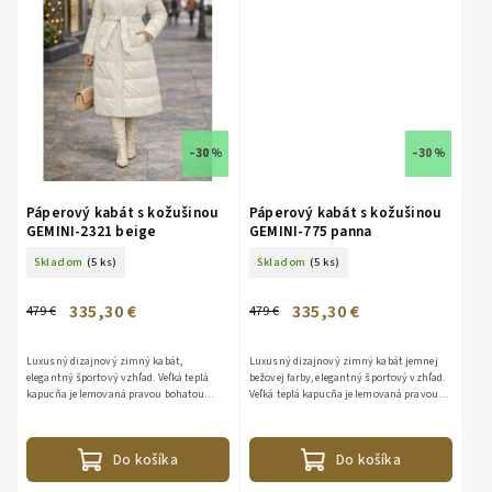
–30 %
–30 %
Páperový kabát s kožušinou
Páperový kabát s kožušinou
GEMINI-2321 beige
GEMINI-775 panna
Skladom
(5 ks)
Skladom
(5 ks)
335,30 €
335,30 €
479 €
479 €
Luxusný dizajnový zimný kabát,
Luxusný dizajnový zimný kabát jemnej
elegantný športový vzhľad. Veľká teplá
bežovej farby, elegantný športový vzhľad.
kapucňa je lemovaná pravou bohatou
Veľká teplá kapucňa je lemovaná pravou
kožušinou z líšky. Kožušina je
bohatou kožušinou z líšky. Kožušina je
odopínateľná. Bunda je vhodná aj do...
odopínateľná. Bunda...
Do košíka
Do košíka