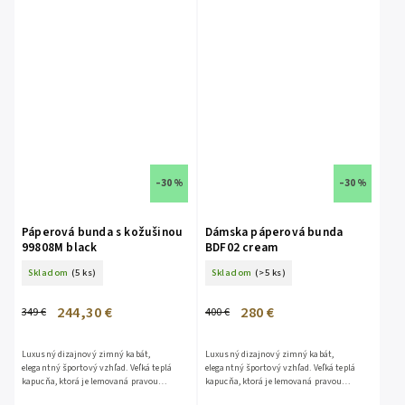
–30 %
–30 %
Páperová bunda s kožušinou
Dámska páperová bunda
99808M black
BDF02 cream
Skladom
(5 ks)
Skladom
(>5 ks)
244,30 €
280 €
349 €
400 €
Luxusný dizajnový zimný kabát,
Luxusný dizajnový zimný kabát,
elegantný športový vzhľad. Veľká teplá
elegantný športový vzhľad. Veľká teplá
kapucňa, ktorá je lemovaná pravou
kapucňa, ktorá je lemovaná pravou
kožušinou z líšky. Kožušina je
kožušinou z líšky. Kožušina je