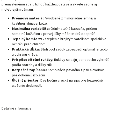
premyslenému strihu lichotí každej postave a skvele sadne aj
moletnejším dámam.
Prémiový materiál:
Vyrobené z mimoriadne jemnej a
kvalitnej jahňacej kože.
Maximálna variabilita:
Odnímateľná kapucňa, pričom
samotnú kožušinu z pravej líšky môžete tiež odopnúť.
Tepelný komfort:
Zateplenie hrejivým vatelínom spoľahlivo
ochráni pred chladom.
Praktická dĺžka:
Strih pod zadok zabezpečí optimálne teplo
a ochranu krížov.
Prispôsobiteľné rukávy:
Rukávy sa dajú jednoducho vyhrnúť
podľa potreby a dĺžky rúk.
Bezpečné zapínanie:
Kombinácia pevného zipsu a cvokov
pre dokonalú izoláciu.
Úložný priestor:
Dve bočné vrecká na zips pre bezpečné
uloženie drobností.
Detailné informácie