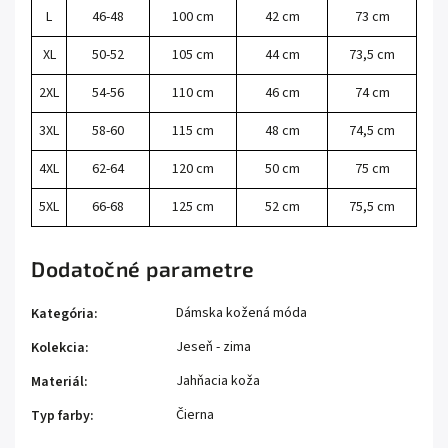
L
46-48
100 cm
42 cm
73 cm
XL
50-52
105 cm
44 cm
73,5 cm
2XL
54-56
110 cm
46 cm
74 cm
3XL
58-60
115 cm
48 cm
74,5 cm
4XL
62-64
120 cm
50 cm
75 cm
5XL
66-68
125 cm
52 cm
75,5 cm
Dodatočné parametre
Dámska kožená móda
Kategória
:
Jeseň - zima
Kolekcia
:
Jahňacia koža
Materiál
:
Čierna
Typ farby
: