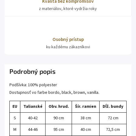
Kvalita bez kompromisov
z materiálov, ktoré vydržia roky
Osobný prístup
ku každému zákazníkovi
Podrobný popis
Podšívka: 100% polyester
Dostupnosť vo farbe bordo, black, brown, vanilla.
EU
Talianské
Obv. hrud.
Šír. ramien
Dĺž. bundy
S
40-42
90 cm
38 cm
72 cm
M
44-46
95 cm
40 cm
72,5 cm