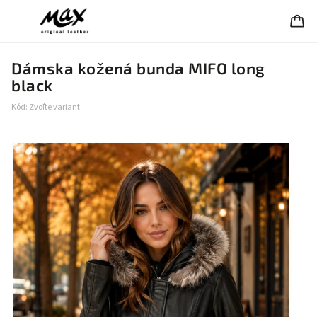
Dámska kožená bunda MIFO long
black
Kód:
Zvoľte variant