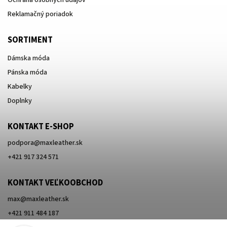
Reklamačný poriadok
SORTIMENT
Dámska móda
Pánska móda
Kabelky
Doplnky
KONTAKT E-SHOP
podpora
@
maxleather.sk
+421 917 324 571
KONTAKT VEĽKOOBCHOD
max@maxleather.sk
+421 911 484 187