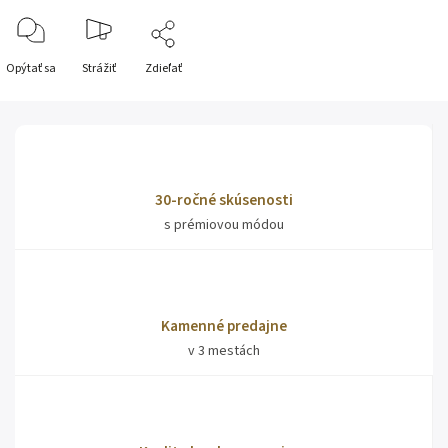
Opýtať sa
Strážiť
Zdieľať
30-ročné skúsenosti
s prémiovou módou
Kamenné predajne
v 3 mestách