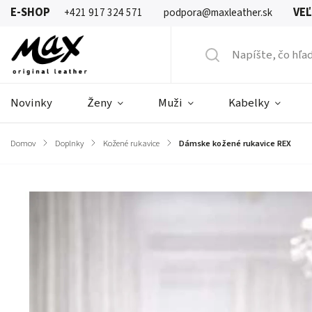
E-SHOP
VE
+421 917 324 571
podpora@maxleather.sk
Novinky
Ženy
Muži
Kabelky
Domov
/
Doplnky
/
Kožené rukavice
/
Dámske kožené rukavice REX