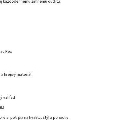
aj každodennému zimnému outfitu.
jac Rex
a hrejivý materiál
ný vzhľad
(L)
é si potrpia na kvalitu, štýl a pohodlie.