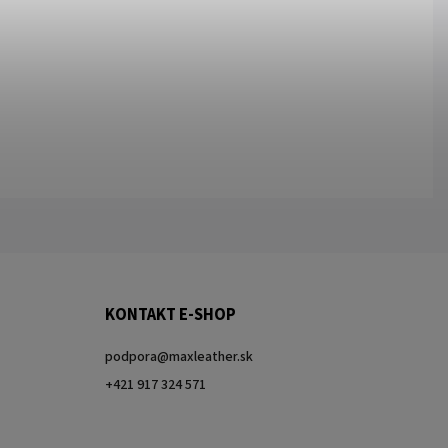
KONTAKT E-SHOP
podpora
@
maxleather.sk
+421 917 324 571