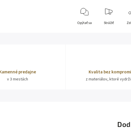
Opýtať sa
Strážiť
Zd
Kamenné predajne
Kvalita bez komprom
v 3 mestách
z materiálov, ktoré vydrž
Dod