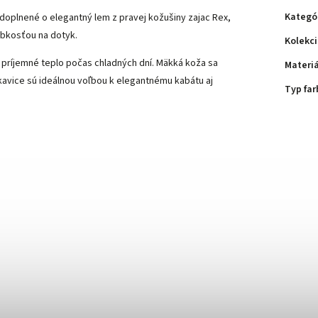
Kategó
doplnené o elegantný lem z pravej kožušiny zajac Rex,
ebkosťou na dotyk.
Kolekc
príjemné teplo počas chladných dní. Mäkká koža sa
Materiá
kavice sú ideálnou voľbou k elegantnému kabátu aj
Typ far