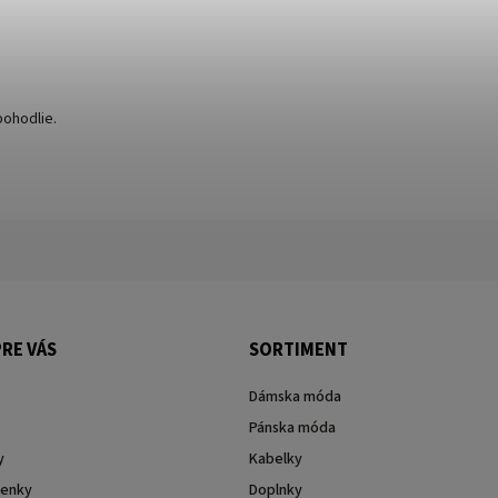
pohodlie.
RE VÁS
SORTIMENT
Dámska móda
Pánska móda
y
Kabelky
enky
Doplnky