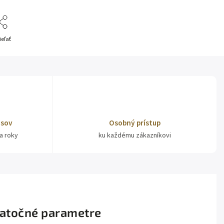
ieľať
isov
Osobný prístup
ia roky
ku každému zákazníkovi
atočné parametre