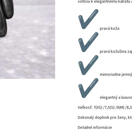
voľbou k elegantnému kabátu 
pravá koža
pravá kožušina za
mimoriadne jemný 
elegantný a luxus
Veľkosť: 7(XS) /7,5(S) /8(M) /8,5
Dokonalý doplnok pre ženy, ktor
Detailné informácie