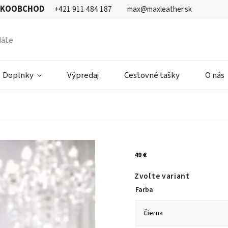
ĽKOOBCHOD
+421 911 484 187
max@maxleather.sk
Doplnky
Výpredaj
Cestovné tašky
O nás
49 €
Zvoľte variant
Farba