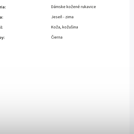
Dámske kožené rukavice
ria
:
Jeseň - zima
ia
:
Koža, kožušina
l
:
Čierna
by
: