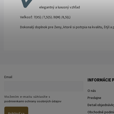
elegantný a luxusný vzhľad
Veľkosť: 7(XS) /7,5(S) /8(M) /8,5(L)
Dokonalý doplnok pre ženy, ktoré si potrpia na kvalitu, štýl a 
Email
INFORMÁCIE P
O nás
Vložením e-mailu súhlasíte s
Predajne
podmienkami ochrany osobných údajov
Detail objednávk
Obchodné podmi
Prihlásiť sa