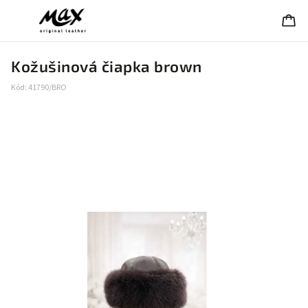
Kožušinová čiapka brown
Kód:
41790/BRO