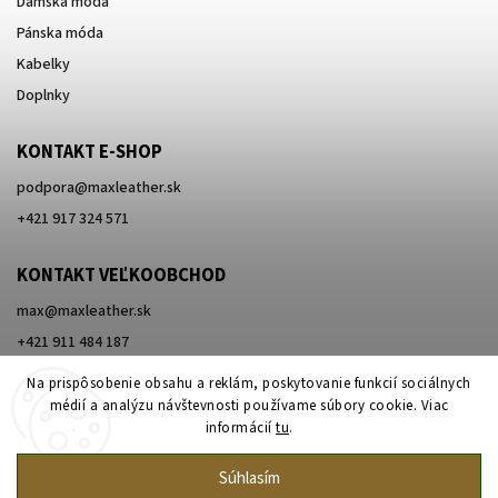
Dámska móda
Pánska móda
Kabelky
Doplnky
KONTAKT E-SHOP
podpora
@
maxleather.sk
+421 917 324 571
KONTAKT VEĽKOOBCHOD
max@maxleather.sk
+421 911 484 187
Na prispôsobenie obsahu a reklám, poskytovanie funkcií sociálnych
médií a analýzu návštevnosti používame súbory cookie. Viac
informácií
tu
.
Súhlasím