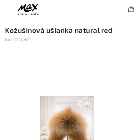
Kožušinová ušianka natural red
Kód:
41793/NAT