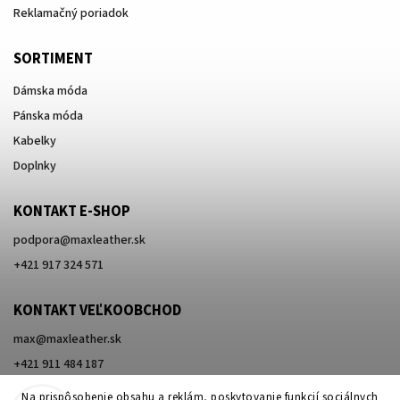
Reklamačný poriadok
SORTIMENT
Dámska móda
Pánska móda
Kabelky
Doplnky
KONTAKT E-SHOP
podpora
@
maxleather.sk
+421 917 324 571
KONTAKT VEĽKOOBCHOD
max@maxleather.sk
+421 911 484 187
Na prispôsobenie obsahu a reklám, poskytovanie funkcií sociálnych