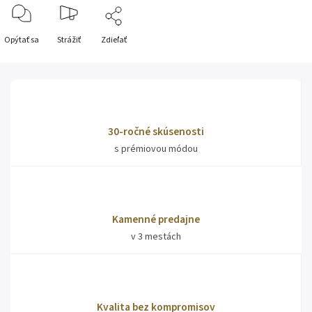
Opýtať sa
Strážiť
Zdieľať
30-ročné skúsenosti
s prémiovou módou
Kamenné predajne
v 3 mestách
Kvalita bez kompromisov