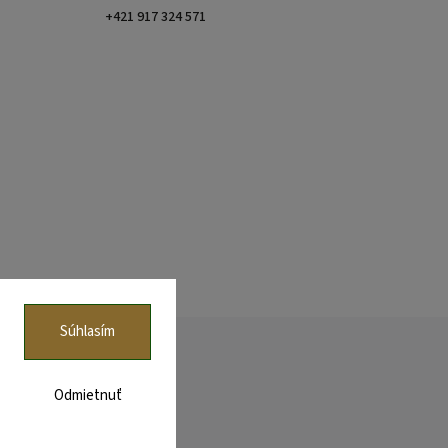
+421 917 324 571
Súhlasím
Odmietnuť