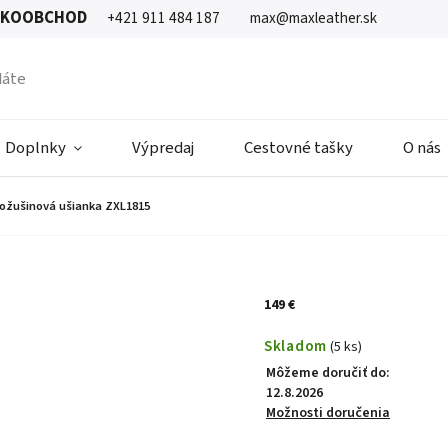
ĽKOOBCHOD
+421 911 484 187
max@maxleather.sk
Doplnky
Výpredaj
Cestovné tašky
O nás
ožušinová ušianka ZXL1815
149 €
Skladom
(5 ks)
Môžeme doručiť do:
12.8.2026
Možnosti doručenia