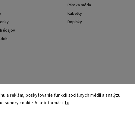
Pánska móda
y
Kabelky
enky
Doplnky
h údajov
adok
u a reklám, poskytovanie funkcií sociálnych médií a analýzu
e súbory cookie. Viac informácií
tu
.
Copyright 2026
Max Original Leather
. Všetky práva vyhradené.
Upraviť nastavenie cookies
Vytvořil
Shoptet
| Design
Shoptak.cz