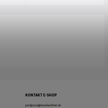
KONTAKT E-SHOP
podpora
@
maxleather.sk