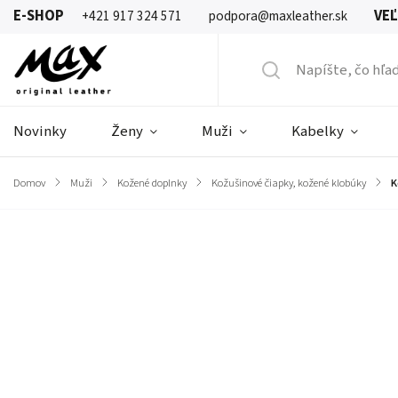
E-SHOP
VE
+421 917 324 571
podpora@maxleather.sk
Novinky
Ženy
Muži
Kabelky
Domov
/
Muži
/
Kožené doplnky
/
Kožušinové čiapky, kožené klobúky
/
K