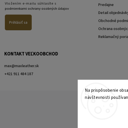
Vložením e-mailu súhlasíte s
Predajne
podmienkami ochrany osobných údajov
Detail objednávk
Obchodné podmi
Prihlásiť sa
Ochrana osobnýc
Reklamačný pori
KONTAKT VEĽKOOBCHOD
max@maxleather.sk
+421 911 484 187
Na prispôsobenie obsah
návštevnosti používam