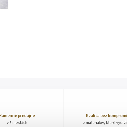
Kamenné predajne
Kvalita bez komprom
v 3 mestách
z materiálov, ktoré vydrž