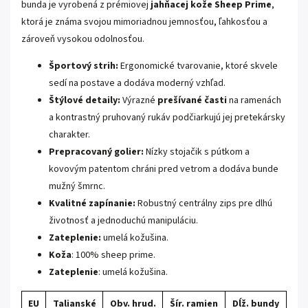
bunda je vyrobená z prémiovej
jahňacej kože Sheep Prime
,
ktorá je známa svojou mimoriadnou jemnosťou, ľahkosťou a
zároveň vysokou odolnosťou.
Športový strih:
Ergonomické tvarovanie, ktoré skvele
sedí na postave a dodáva moderný vzhľad.
Štýlové detaily:
Výrazné
prešívané časti
na ramenách
a kontrastný pruhovaný rukáv podčiarkujú jej pretekársky
charakter.
Prepracovaný golier:
Nízky stojačik s pútkom a
kovovým patentom chráni pred vetrom a dodáva bunde
mužný šmrnc.
Kvalitné zapínanie:
Robustný centrálny zips pre dlhú
životnosť a jednoduchú manipuláciu.
Zateplenie:
umelá kožušina.
Koža
: 100% sheep prime.
Zateplenie
: umelá kožušina.
EU
Talianské
Obv. hrud.
Šír. ramien
Dĺž. bundy