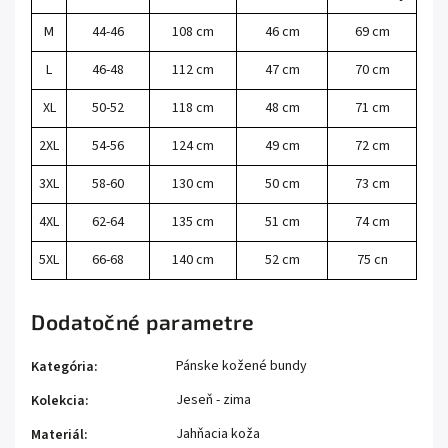
M
44-46
108 cm
46 cm
69 cm
L
46-48
112 cm
47 cm
70 cm
XL
50-52
118 cm
48 cm
71 cm
2XL
54-56
124 cm
49 cm
72 cm
3XL
58-60
130 cm
50 cm
73 cm
4XL
62-64
135 cm
51 cm
74 cm
5XL
66-68
140 cm
52 cm
75 cn
Dodatočné parametre
Pánske kožené bundy
Kategória
:
Jeseň - zima
Kolekcia
:
Jahňacia koža
Materiál
: