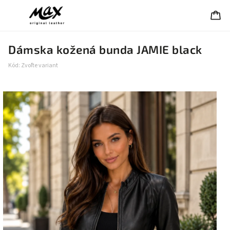
Dámska kožená bunda JAMIE black
Kód:
Zvoľte variant