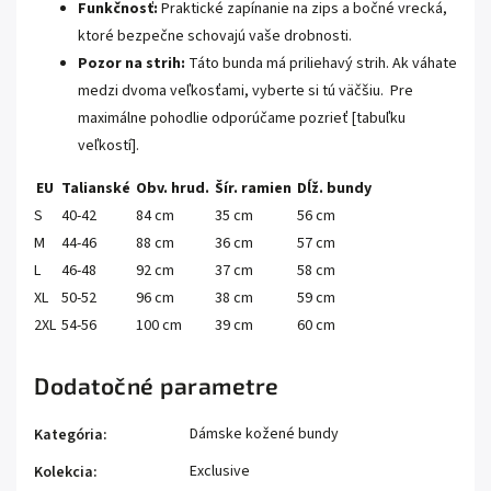
Funkčnosť:
Praktické zapínanie na zips a bočné vrecká,
ktoré bezpečne schovajú vaše drobnosti.
Pozor na strih:
Táto bunda má priliehavý strih. Ak váhate
medzi dvoma veľkosťami, vyberte si tú väčšiu. Pre
maximálne pohodlie odporúčame pozrieť [tabuľku
veľkostí].
EU
Talianské
Obv. hrud.
Šír. ramien
Dĺž. bundy
S
40-42
84 cm
35 cm
56 cm
M
44-46
88 cm
36 cm
57 cm
L
46-48
92 cm
37 cm
58 cm
XL
50-52
96 cm
38 cm
59 cm
2XL
54-56
100 cm
39 cm
60 cm
Dodatočné parametre
Dámske kožené bundy
Kategória
:
Exclusive
Kolekcia
: