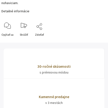
nohaviciam.
Detailné informácie
Opýtať sa
Strážiť
Zdieľať
30-ročné skúsenosti
s prémiovou módou
Kamenné predajne
v 3 mestách