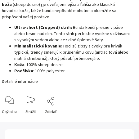
koža
(sheep desire) j je oveľa jemnejšia a ľahšia ako klasická
hovädzia koža, takže bunda nepôsobí mohutne a okamžite sa
prispôsobí vašej postave.
Ultra-short (Cropped) strih:
Bunda končí presne v páse
alebo tesne nad ním. Tento strih perfektne vynikne s džínsami
s vysokým sedom alebo cez dlhé úpletové šaty.
Minimalistické kovanie:
Hoci sú zipsy a cvoky pre krivák
typické, trendy smerujú k brúsenému kovu (antracitová alebo
matná strieborná), ktorý pôsobí prémiovejšie.
Koža
: 100% sheep desire.
Podšívka
: 100% polyester.
Detailné informácie
Opýtať sa
Strážiť
Zdieľať