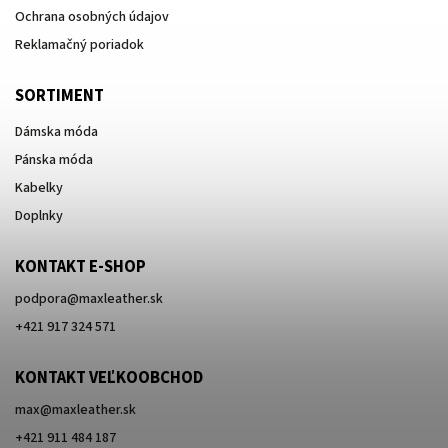
Ochrana osobných údajov
Reklamačný poriadok
SORTIMENT
Dámska móda
Pánska móda
Kabelky
Doplnky
KONTAKT E-SHOP
podpora
@
maxleather.sk
+421 917 324 571
KONTAKT VEĽKOOBCHOD
max@maxleather.sk
+421 911 484 187