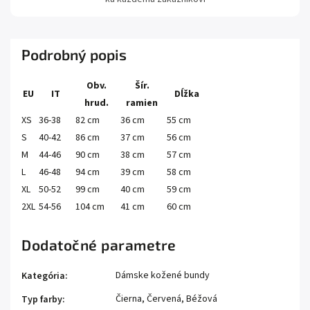
Podrobný popis
Obv.
Šír.
EU
IT
Dĺžka
hrud.
ramien
XS
36-38
82 cm
36 cm
55 cm
S
40-42
86 cm
37 cm
56 cm
M
44-46
90 cm
38 cm
57 cm
L
46-48
94 cm
39 cm
58 cm
XL
50-52
99 cm
40 cm
59 cm
2XL
54-56
104 cm
41 cm
60 cm
Dodatočné parametre
Dámske kožené bundy
Kategória
:
Čierna, Červená, Béžová
Typ farby
: