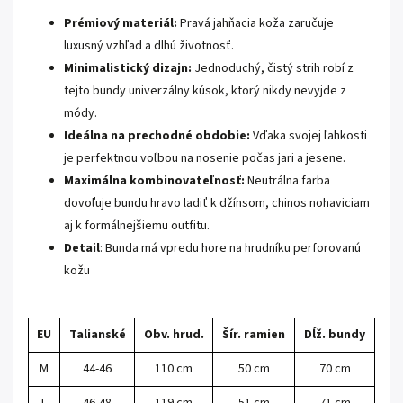
Prémiový materiál:
Pravá jahňacia koža zaručuje
luxusný vzhľad a dlhú životnosť.
Minimalistický dizajn:
Jednoduchý, čistý strih robí z
tejto bundy univerzálny kúsok, ktorý nikdy nevyjde z
módy.
Ideálna na prechodné obdobie:
Vďaka svojej ľahkosti
je perfektnou voľbou na nosenie počas jari a jesene.
Maximálna kombinovateľnosť:
Neutrálna farba
dovoľuje bundu hravo ladiť k džínsom, chinos nohaviciam
aj k formálnejšiemu outfitu.
Detail
: Bunda má vpredu hore na hrudníku perforovanú
kožu
EU
Talianské
Obv. hrud.
Šír. ramien
Dĺž. bundy
M
44-46
110 cm
50 cm
70 cm
L
46-48
119 cm
51 cm
71 cm