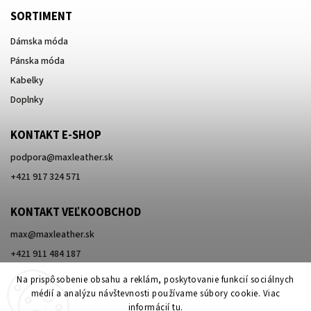
SORTIMENT
Dámska móda
Pánska móda
Kabelky
Doplnky
KONTAKT E-SHOP
podpora
@
maxleather.sk
+421 917 324 571
KONTAKT VEĽKOOBCHOD
max@maxleather.sk
+421 911 484 187
Na prispôsobenie obsahu a reklám, poskytovanie funkcií sociálnych
médií a analýzu návštevnosti používame súbory cookie. Viac
informácií
tu
.