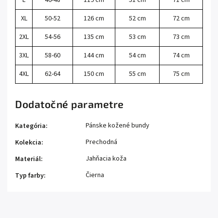
XL
50-52
126 cm
52 cm
72 cm
2XL
54-56
135 cm
53 cm
73 cm
3XL
58-60
144 cm
54 cm
74 cm
4XL
62-64
150 cm
55 cm
75 cm
Dodatočné parametre
Pánske kožené bundy
Kategória
:
Prechodná
Kolekcia
:
Jahňacia koža
Materiál
:
Čierna
Typ farby
: