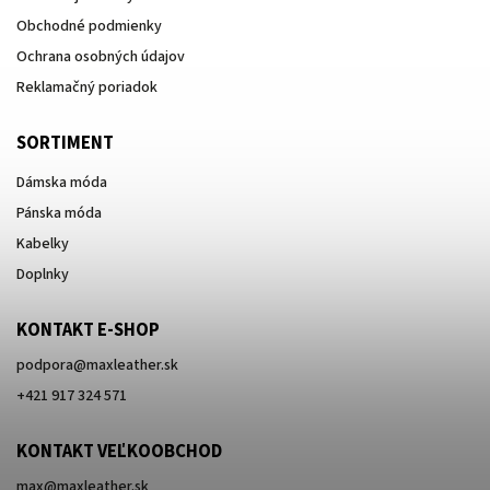
Obchodné podmienky
Ochrana osobných údajov
Reklamačný poriadok
SORTIMENT
Dámska móda
Pánska móda
Kabelky
Doplnky
KONTAKT E-SHOP
podpora
@
maxleather.sk
+421 917 324 571
KONTAKT VEĽKOOBCHOD
max@maxleather.sk