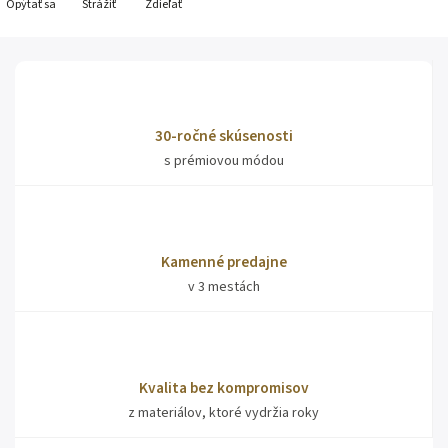
Opýtať sa
Strážiť
Zdieľať
30-ročné skúsenosti
s prémiovou módou
Kamenné predajne
v 3 mestách
Kvalita bez kompromisov
z materiálov, ktoré vydržia roky