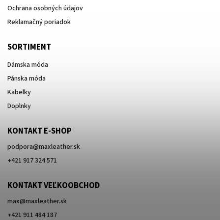
Ochrana osobných údajov
Reklamačný poriadok
SORTIMENT
Dámska móda
Pánska móda
Kabelky
Doplnky
KONTAKT E-SHOP
podpora
@
maxleather.sk
+421 917 324 571
KONTAKT VEĽKOOBCHOD
max@maxleather.sk
+421 911 484 187