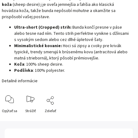
koža
(sheep desire) j je oveľa jemnejšia a ľahšia ako klasická
hovädzia koža, takže bunda nepôsobí mohutne a okamžite sa
prispôsobí vašej postave.
Ultra-short (Cropped) strih:
Bunda končí presne v páse
alebo tesne nad ním. Tento strih perfektne vynikne s džínsami
s vysokým sedom alebo cez dlhé úpletové šaty.
Minimalistické kovanie:
Hoci sú zipsy a cvoky pre krivák
typické, trendy smerujú k brúsenému kovu (antracitová alebo
matná strieborná), ktorý pôsobí prémiovejšie.
Koža
: 100% sheep desire.
Podšívka
: 100% polyester.
Detailné informácie
Opýtať sa
Strážiť
Zdieľať