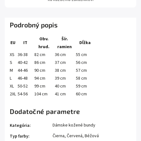
Podrobný popis
Obv.
Šír.
EU
IT
Dĺžka
hrud.
ramien
XS
36-38
82 cm
36 cm
55 cm
S
40-42
86 cm
37 cm
56 cm
M
44-46
90 cm
38 cm
57 cm
L
46-48
94 cm
39 cm
58 cm
XL
50-52
99 cm
40 cm
59 cm
2XL
54-56
104 cm
41 cm
60 cm
Dodatočné parametre
Dámske kožené bundy
Kategória
:
Čierna, Červená, Béžová
Typ farby
: