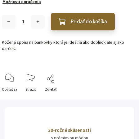
Možnosti doručenia
Pridať do košíka
Kožená spona na bankovky ktorá je ideálna ako doplnok ale aj ako
darček.
Opýtať sa
Strážiť
Zdieľať
30-ročné skúsenosti
s prémiovou módou