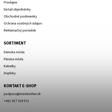
Predajne
Detail objednávky
Obchodné podmienky
Ochrana osobných údajov
Reklamačný poriadok
SORTIMENT
Dámska móda
Pánska móda
Kabelky
Doplnky
KONTAKT E-SHOP
podpora
@
maxleather.sk
+421 917 324 571